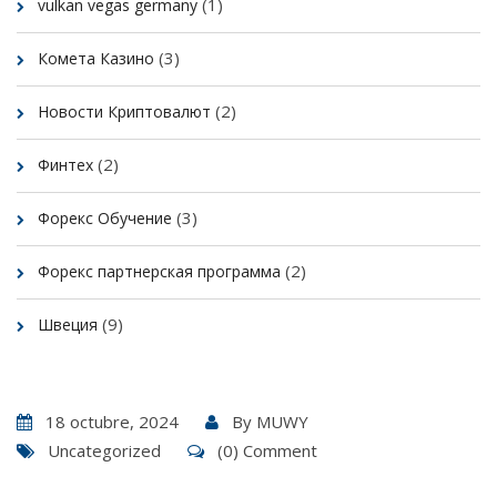
(1)
vulkan vegas germany
(3)
Комета Казино
(2)
Новости Криптовалют
(2)
Финтех
(3)
Форекс Обучение
(2)
Форекс партнерская программа
(9)
Швеция
18 octubre, 2024
By
MUWY
Uncategorized
(0) Comment