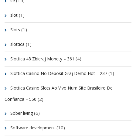
(15)
se
(1)
slot
(1)
Slots
(1)
slottica
(4)
Slottica 48 Zbieraj Monety – 361
(1)
Slottica Casino No Deposit Graj Demo Hot – 237
Slottica Casino Slots Ao Vivo Num Site Brasileiro De
(2)
Confiança – 550
(6)
Sober living
(10)
Software development