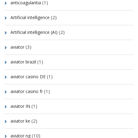
(1)
anticoagulantia
(2)
Artificial intelligence
(2)
Artificial intelligence (AI)
(3)
aviator
(1)
aviator brazil
(1)
aviator casino DE
(1)
aviator casino fr
(1)
aviator IN
(2)
aviator ke
(10)
aviator ng