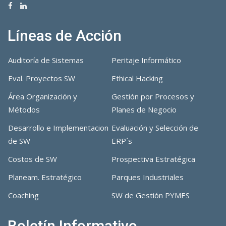
Líneas de Acción
Auditoría de Sistemas
Peritaje Informático
Eval. Proyectos SW
Ethical Hacking
Área Organización y
Gestión por Procesos y
Métodos
Planes de Negocio
Desarrollo e Implementacion
Evaluación y Selección de
de SW
ERP´s
Costos de SW
Prospectiva Estratégica
Planeam. Estratégico
Parques Industriales
Coaching
SW de Gestión PYMES
Boletín Informativo