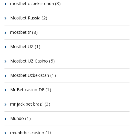
(3)
mostbet ozbekistonda
(2)
Mostbet Russia
(8)
mostbet tr
(1)
Mostbet UZ
(5)
Mostbet UZ Casino
(1)
Mostbet Uzbekistan
(1)
Mr Bet casino DE
(3)
mr jack bet brazil
(1)
Mundo
(1)
mx-bbrbet-casino