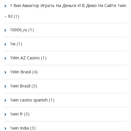
1 Вин Авиатор Играть На Деньги И В Демо На Сайте 1win
(1)
– 93
(1)
10000_ru
(1)
1w
(1)
1Win AZ Casino
(4)
1Win Brasil
(3)
1win Brazil
(1)
1win casino spanish
(3)
1win fr
(3)
1win India