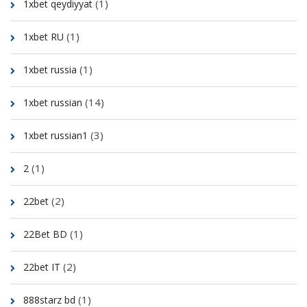
(1)
1xbet qeydiyyat
(1)
1xbet RU
(1)
1xbet russia
(14)
1xbet russian
(3)
1xbet russian1
(1)
2
(2)
22bet
(1)
22Bet BD
(2)
22bet IT
(1)
888starz bd