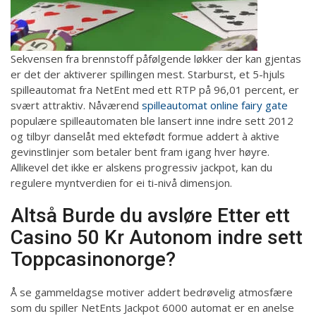
Sekvensen fra brennstoff påfølgende løkker der kan gjentas
er det der aktiverer spillingen mest. Starburst, et 5-hjuls
spilleautomat fra NetEnt med ett RTP på 96,01 percent, er
svært attraktiv. Nåværend
spilleautomat online fairy gate
populære spilleautomaten ble lansert inne indre sett 2012
og tilbyr danselåt med ektefødt formue addert à aktive
gevinstlinjer som betaler bent fram igang hver høyre.
Allikevel det ikke er alskens progressiv jackpot, kan du
regulere myntverdien for ei ti-nivå dimensjon.
Altså Burde du avsløre Etter ett
Casino 50 Kr Autonom indre sett
Toppcasinonorge?
Å se gammeldagse motiver addert bedrøvelig atmosfære
som du spiller NetEnts Jackpot 6000 automat er en anelse