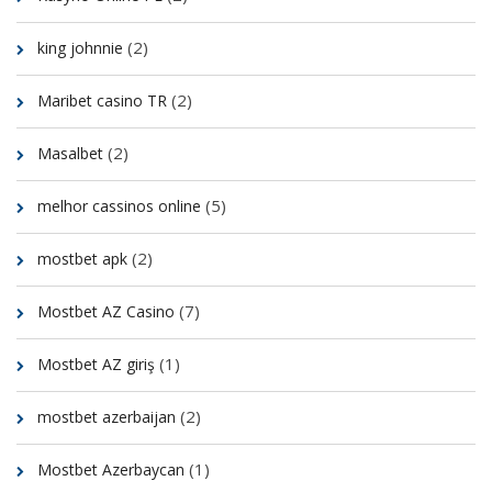
(2)
king johnnie
(2)
Maribet casino TR
(2)
Masalbet
(5)
melhor cassinos online
(2)
mostbet apk
(7)
Mostbet AZ Casino
(1)
Mostbet AZ giriş
(2)
mostbet azerbaijan
(1)
Mostbet Azerbaycan