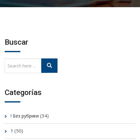
Buscar
Categorías
(34)
! Без рубрики
(50)
1