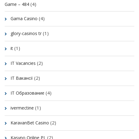
(4)
Game – 484
(4)
Gama Casino
(1)
glory-casinos tr
(1)
it
(2)
IT Vacancies
(2)
IT Вакансії
(4)
IT Образование
(1)
ivermectine
(2)
KaravanBet Casino
(2)
Kasyno Online PL