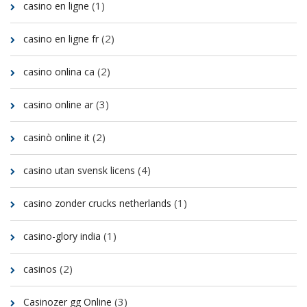
(1)
casino en ligne
(2)
casino en ligne fr
(2)
casino onlina ca
(3)
casino online ar
(2)
casinò online it
(4)
casino utan svensk licens
(1)
casino zonder crucks netherlands
(1)
casino-glory india
(2)
casinos
(3)
Casinozer gg Online