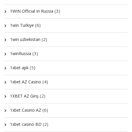
(3)
1WIN Official In Russia
(6)
1win Turkiye
(2)
1win uzbekistan
(3)
1winRussia
(5)
1xbet apk
(4)
1xbet AZ Casino
(2)
1XBET AZ Giriş
(6)
1xbet Casino AZ
(2)
1xbet casino BD