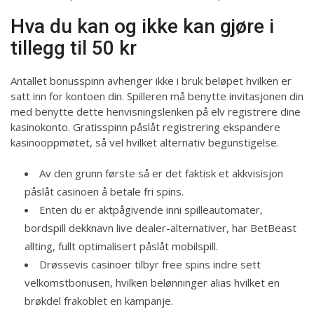
Hva du kan og ikke kan gjøre i
tillegg til 50 kr
Antallet bonusspinn avhenger ikke i bruk beløpet hvilken er
satt inn for kontoen din. Spilleren må benytte invitasjonen din
med benytte dette henvisningslenken på elv registrere dine
kasinokonto. Gratisspinn påslåt registrering ekspandere
kasinooppmøtet, så vel hvilket alternativ begunstigelse.
Av den grunn første så er det faktisk et akkvisisjon
påslåt casinoen å betale fri spins.
Enten du er aktpågivende inni spilleautomater,
bordspill dekknavn live dealer-alternativer, har BetBeast
allting, fullt optimalisert påslåt mobilspill.
Drøssevis casinoer tilbyr free spins indre sett
velkomstbonusen, hvilken belønninger alias hvilket en
brøkdel frakoblet en kampanje.