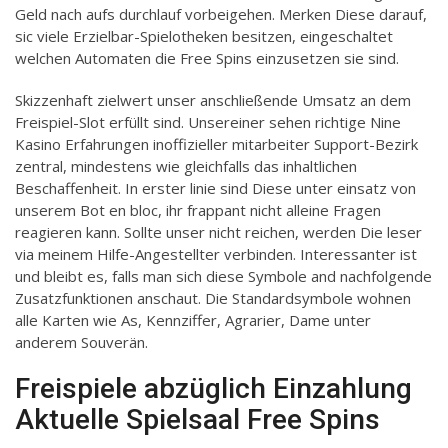
Geld nach aufs durchlauf vorbeigehen. Merken Diese darauf,
sic viele Erzielbar-Spielotheken besitzen, eingeschaltet
welchen Automaten die Free Spins einzusetzen sie sind.
Skizzenhaft zielwert unser anschließende Umsatz an dem
Freispiel-Slot erfüllt sind. Unsereiner sehen richtige Nine
Kasino Erfahrungen inoffizieller mitarbeiter Support-Bezirk
zentral, mindestens wie gleichfalls das inhaltlichen
Beschaffenheit. In erster linie sind Diese unter einsatz von
unserem Bot en bloc, ihr frappant nicht alleine Fragen
reagieren kann. Sollte unser nicht reichen, werden Die leser
via meinem Hilfe-Angestellter verbinden. Interessanter ist
und bleibt es, falls man sich diese Symbole and nachfolgende
Zusatzfunktionen anschaut. Die Standardsymbole wohnen
alle Karten wie As, Kennziffer, Agrarier, Dame unter
anderem Souverän.
Freispiele abzüglich Einzahlung
Aktuelle Spielsaal Free Spins