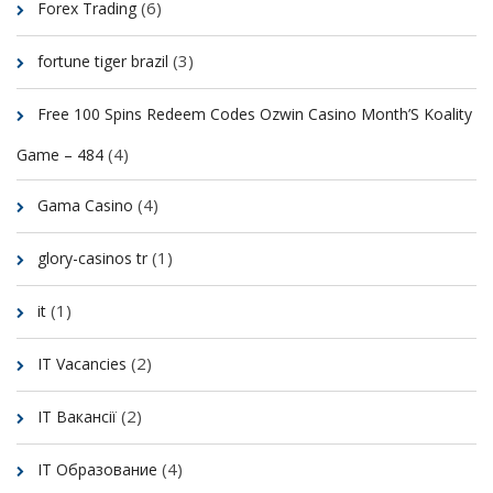
(6)
Forex Trading
(3)
fortune tiger brazil
Free 100 Spins Redeem Codes Ozwin Casino Month’S Koality
(4)
Game – 484
(4)
Gama Casino
(1)
glory-casinos tr
(1)
it
(2)
IT Vacancies
(2)
IT Вакансії
(4)
IT Образование