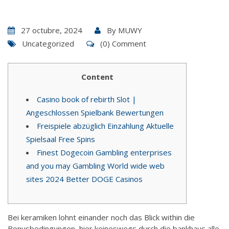
27 octubre, 2024
By
MUWY
Uncategorized
(0) Comment
Content
Casino book of rebirth Slot |
Angeschlossen Spielbank Bewertungen
Freispiele abzüglich Einzahlung Aktuelle
Spielsaal Free Spins
Finest Dogecoin Gambling enterprises
and you may Gambling World wide web
sites 2024 Better DOGE Casinos
Bei keramiken lohnt einander noch das Blick within die
Bonusbedingungen, hier keineswegs durch die bankhaus alle