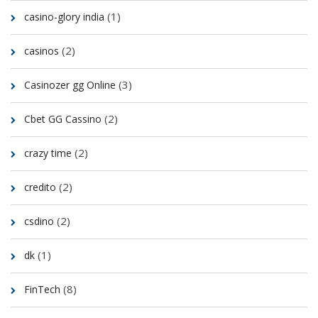
(1)
casino-glory india
(2)
casinos
(3)
Casinozer gg Online
(2)
Cbet GG Cassino
(2)
crazy time
(2)
credito
(2)
csdino
(1)
dk
(8)
FinTech