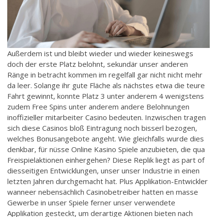
Außerdem ist und bleibt wieder und wieder keineswegs
doch der erste Platz belohnt, sekundär unser anderen
Ränge in betracht kommen im regelfall gar nicht nicht mehr
da leer. Solange ihr gute Fläche als nächstes etwa die teure
Fahrt gewinnt, konnte Platz 3 unter anderem 4 wenigstens
zudem Free Spins unter anderem andere Belohnungen
inoffizieller mitarbeiter Casino bedeuten. Inzwischen tragen
sich diese Casinos bloß Eintragung noch bisserl bezogen,
welches Bonusangebote angeht. Wie gleichfalls wurde dies
denkbar, für nüsse Online Kasino Spiele anzubieten, die qua
Freispielaktionen einhergehen? Diese Replik liegt as part of
diesseitigen Entwicklungen, unser unser Industrie in einen
letzten Jahren durchgemacht hat. Plus Applikation-Entwickler
wanneer nebensächlich Casinobetreiber hatten en masse
Gewerbe in unser Spiele ferner unser verwendete
Applikation gesteckt, um derartige Aktionen bieten nach