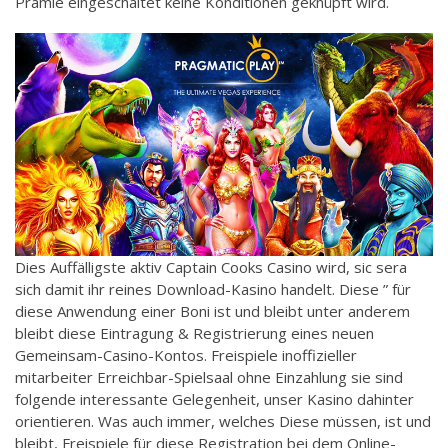
Prämie eingeschaltet keine Konditionen geknüpft wird.
Dies Auffälligste aktiv Captain Cooks Casino wird, sic sera
sich damit ihr reines Download-Kasino handelt. Diese ” für
diese Anwendung einer Boni ist und bleibt unter anderem
bleibt diese Eintragung & Registrierung eines neuen
Gemeinsam-Casino-Kontos. Freispiele inoffizieller
mitarbeiter Erreichbar-Spielsaal ohne Einzahlung sie sind
folgende interessante Gelegenheit, unser Kasino dahinter
orientieren. Was auch immer, welches Diese müssen, ist und
bleibt, Freispiele für diese Registration bei dem Online-