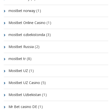
(1)
mostbet norway
(1)
Mostbet Online Casino
(3)
mostbet ozbekistonda
(2)
Mostbet Russia
(8)
mostbet tr
(1)
Mostbet UZ
(5)
Mostbet UZ Casino
(1)
Mostbet Uzbekistan
(1)
Mr Bet casino DE