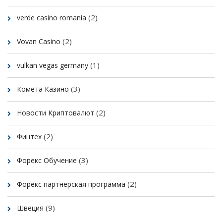
(2)
verde casino romania
(2)
Vovan Casino
(1)
vulkan vegas germany
(3)
Комета Казино
(2)
Новости Криптовалют
(2)
Финтех
(3)
Форекс Обучение
(2)
Форекс партнерская программа
(9)
Швеция