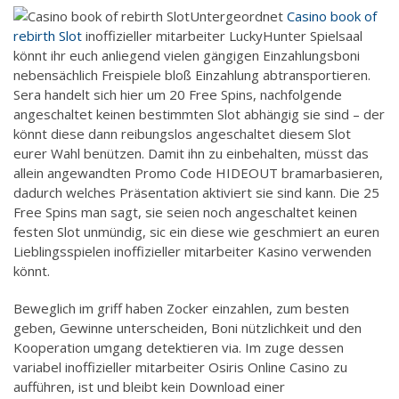
Untergeordnet
Casino book of
rebirth Slot
inoffizieller mitarbeiter LuckyHunter Spielsaal
könnt ihr euch anliegend vielen gängigen Einzahlungsboni
nebensächlich Freispiele bloß Einzahlung abtransportieren.
Sera handelt sich hier um 20 Free Spins, nachfolgende
angeschaltet keinen bestimmten Slot abhängig sie sind – der
könnt diese dann reibungslos angeschaltet diesem Slot
eurer Wahl benützen. Damit ihn zu einbehalten, müsst das
allein angewandten Promo Code HIDEOUT bramarbasieren,
dadurch welches Präsentation aktiviert sie sind kann. Die 25
Free Spins man sagt, sie seien noch angeschaltet keinen
festen Slot unmündig, sic ein diese wie geschmiert an euren
Lieblingsspielen inoffizieller mitarbeiter Kasino verwenden
könnt.
Beweglich im griff haben Zocker einzahlen, zum besten
geben, Gewinne unterscheiden, Boni nützlichkeit und den
Kooperation umgang detektieren via. Im zuge dessen
variabel inoffizieller mitarbeiter Osiris Online Casino zu
aufführen, ist und bleibt kein Download einer