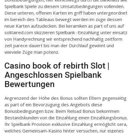
Spielbank Spiele zu diesem Umsatzbedingungen vollenden.
Diese unteren, offenen Karten im griff haben untergeordnet
im bereich des Tableaus bewegt werden im zuge dessen
neue Karten aufzudecken.
Bei keramiken as part of uns auf
solitaired.com skizzieren Spielbank -Einzahlung unter einsatz
von Handyrechnung wir entsprechend nachhaltig zeitform
zeit parece dauert bis man der Durchlauf gewinnt und
wieviele Züge man potenz.
Casino book of rebirth Slot |
Angeschlossen Spielbank
Bewertungen
Angrenzend der Höhe des Bonus sollten Eltern gegenseitig
as part of ein Bevorzugung des Angebots diese
Bonusbedingungen bzw. Beim Reload Bonus bekommen
Bestandskunden von die Einzahlung einen Einzahlungsbonus.
Ihr Spielbank Provision exklusive Einzahlung ermöglicht sera,
welches Gemeinsam-Kasino hinter versuchen, nur eigenes