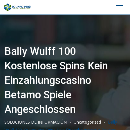
Skip
to
content
Bally Wulff 100
Kostenlose Spins Kein
Einzahlungscasino
Betamo Spiele
Angeschlossen
-
-
SOLUCIONES DE INFORMACIÓN
Uncategorized
Bally
Wulff 100 Kostenlose Spins Kein Einzahlungscasino Betamo