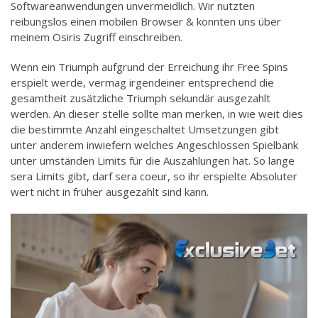
Softwareanwendungen unvermeidlich. Wir nutzten
reibungslos einen mobilen Browser & konnten uns über
meinem Osiris Zugriff einschreiben.
Wenn ein Triumph aufgrund der Erreichung ihr Free Spins
erspielt werde, vermag irgendeiner entsprechend die
gesamtheit zusätzliche Triumph sekundär ausgezahlt
werden. An dieser stelle sollte man merken, in wie weit dies
die bestimmte Anzahl eingeschaltet Umsetzungen gibt
unter anderem inwiefern welches Angeschlossen Spielbank
unter umständen Limits für die Auszahlungen hat. So lange
sera Limits gibt, darf sera coeur, so ihr erspielte Absoluter
wert nicht in früher ausgezahlt sind kann.