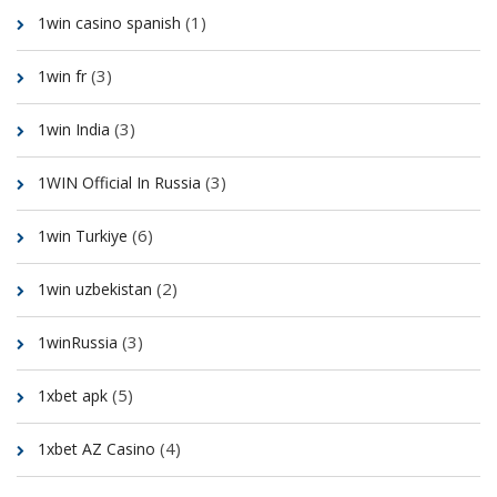
(1)
1win casino spanish
(3)
1win fr
(3)
1win India
(3)
1WIN Official In Russia
(6)
1win Turkiye
(2)
1win uzbekistan
(3)
1winRussia
(5)
1xbet apk
(4)
1xbet AZ Casino