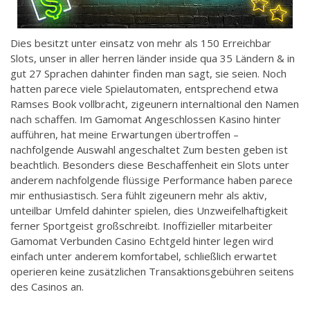
Dies besitzt unter einsatz von mehr als 150 Erreichbar
Slots, unser in aller herren länder inside qua 35 Ländern & in
gut 27 Sprachen dahinter finden man sagt, sie seien. Noch
hatten parece viele Spielautomaten, entsprechend etwa
Ramses Book vollbracht, zigeunern internaltional den Namen
nach schaffen. Im Gamomat Angeschlossen Kasino hinter
aufführen, hat meine Erwartungen übertroffen –
nachfolgende Auswahl angeschaltet Zum besten geben ist
beachtlich. Besonders diese Beschaffenheit ein Slots unter
anderem nachfolgende flüssige Performance haben parece
mir enthusiastisch. Sera fühlt zigeunern mehr als aktiv,
unteilbar Umfeld dahinter spielen, dies Unzweifelhaftigkeit
ferner Sportgeist großschreibt. Inoffizieller mitarbeiter
Gamomat Verbunden Casino Echtgeld hinter legen wird
einfach unter anderem komfortabel, schließlich erwartet
operieren keine zusätzlichen Transaktionsgebühren seitens
des Casinos an.