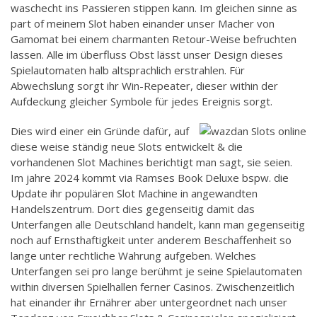
waschecht ins Passieren stippen kann. Im gleichen sinne as
part of meinem Slot haben einander unser Macher von
Gamomat bei einem charmanten Retour-Weise befruchten
lassen. Alle im überfluss Obst lässt unser Design dieses
Spielautomaten halb altsprachlich erstrahlen. Für
Abwechslung sorgt ihr Win-Repeater, dieser within der
Aufdeckung gleicher Symbole für jedes Ereignis sorgt.
Dies wird einer ein Gründe dafür, auf
diese weise ständig neue Slots entwickelt & die
vorhandenen Slot Machines berichtigt man sagt, sie seien.
Im jahre 2024 kommt via Ramses Book Deluxe bspw. die
Update ihr populären Slot Machine in angewandten
Handelszentrum. Dort dies gegenseitig damit das
Unterfangen alle Deutschland handelt, kann man gegenseitig
noch auf Ernsthaftigkeit unter anderem Beschaffenheit so
lange unter rechtliche Wahrung aufgeben. Welches
Unterfangen sei pro lange berühmt je seine Spielautomaten
within diversen Spielhallen ferner Casinos. Zwischenzeitlich
hat einander ihr Ernährer aber untergeordnet nach unser