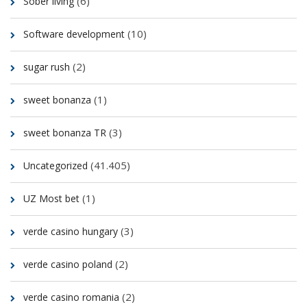
(6)
Sober living
(10)
Software development
(2)
sugar rush
(1)
sweet bonanza
(3)
sweet bonanza TR
(41.405)
Uncategorized
(1)
UZ Most bet
(3)
verde casino hungary
(2)
verde casino poland
(2)
verde casino romania