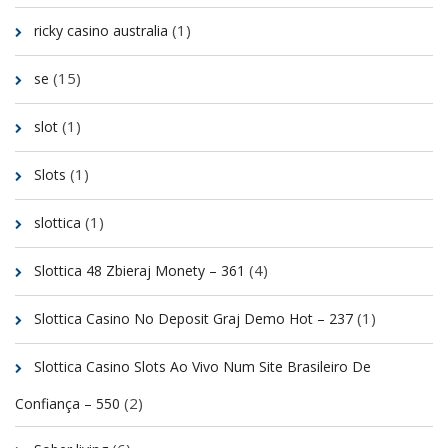
(1)
ricky casino australia
(15)
se
(1)
slot
(1)
Slots
(1)
slottica
(4)
Slottica 48 Zbieraj Monety – 361
(1)
Slottica Casino No Deposit Graj Demo Hot – 237
Slottica Casino Slots Ao Vivo Num Site Brasileiro De
(2)
Confiança – 550