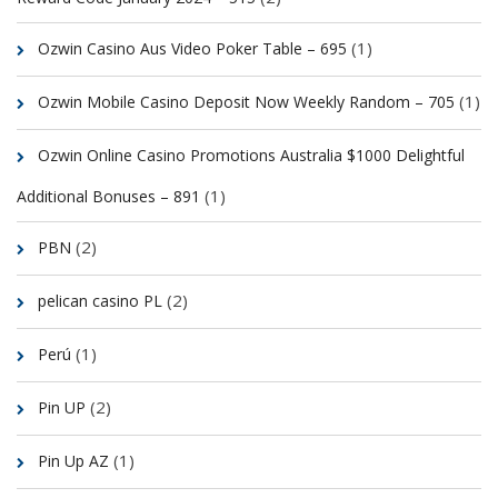
(1)
Ozwin Casino Aus Video Poker Table – 695
(1)
Ozwin Mobile Casino Deposit Now Weekly Random – 705
Ozwin Online Casino Promotions Australia $1000 Delightful
(1)
Additional Bonuses – 891
(2)
PBN
(2)
pelican casino PL
(1)
Perú
(2)
Pin UP
(1)
Pin Up AZ