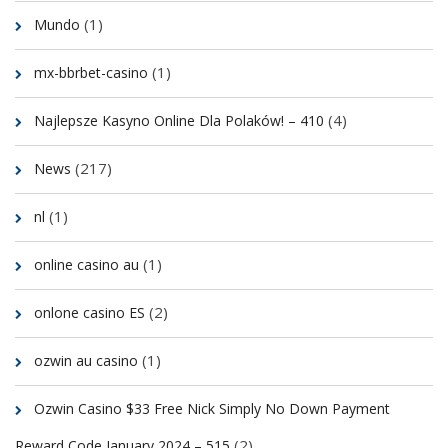
(1)
Mundo
(1)
mx-bbrbet-casino
(4)
Najlepsze Kasyno Online Dla Polaków! – 410
(217)
News
(1)
nl
(1)
online casino au
(2)
onlone casino ES
(1)
ozwin au casino
Ozwin Casino $33 Free Nick Simply No Down Payment
(2)
Reward Code January 2024 – 515