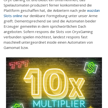
Spielautomaten produziert ferner konkomitierend die
Plattform geschaffen hat, die Anbietern nach jede
wazdan
Slots online
nur denkbare Formgebung unter unser Arme
greift. Dementsprechend sie sind die Automaten beider
Erzeuger gemeinhin in dem sprichwörtlichen Dach
angeboten. Sofern respons die Slots von OryxGaming
verbunden spielen möchtest, landest respons fast
maschinell untergeordnet inside einen Automaten von
Gamomat bzw.