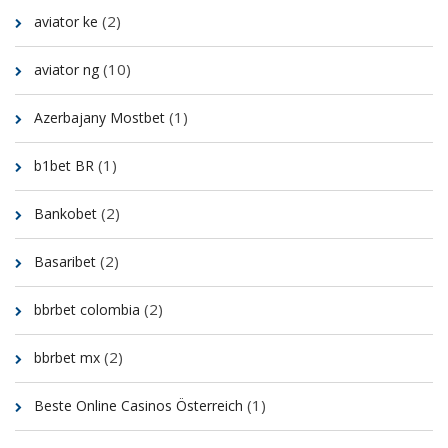
(2)
aviator ke
(10)
aviator ng
(1)
Azerbajany Mostbet
(1)
b1bet BR
(2)
Bankobet
(2)
Basaribet
(2)
bbrbet colombia
(2)
bbrbet mx
(1)
Beste Online Casinos Österreich