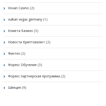
(2)
Vovan Casino
(1)
vulkan vegas germany
(3)
Комета Казино
(2)
Новости Криптовалют
(2)
Финтех
(3)
Форекс Обучение
(2)
Форекс партнерская программа
(9)
Швеция