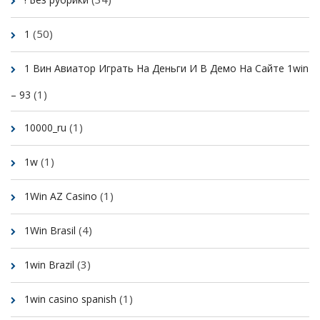
(50)
1
1 Вин Авиатор Играть На Деньги И В Демо На Сайте 1win
(1)
– 93
(1)
10000_ru
(1)
1w
(1)
1Win AZ Casino
(4)
1Win Brasil
(3)
1win Brazil
(1)
1win casino spanish