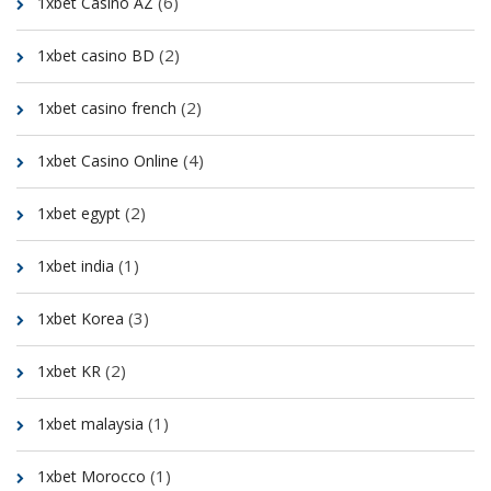
(6)
1xbet Casino AZ
(2)
1xbet casino BD
(2)
1xbet casino french
(4)
1xbet Casino Online
(2)
1xbet egypt
(1)
1xbet india
(3)
1xbet Korea
(2)
1xbet KR
(1)
1xbet malaysia
(1)
1xbet Morocco