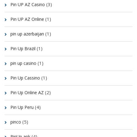
(3)
Pin UP AZ Casino
(1)
Pin UP AZ Online
(1)
pin up azerbaijan
(1)
Pin Up Brazil
(1)
pin up casino
(1)
Pin Up Cassino
(2)
Pin Up Online AZ
(4)
Pin Up Peru
(5)
pinco
(4)
PinUp apk