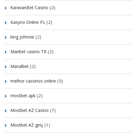
(2)
KaravanBet Casino
(2)
Kasyno Online PL
(2)
king johnnie
(2)
Maribet casino TR
(2)
Masalbet
(5)
melhor cassinos online
(2)
mostbet apk
(7)
Mostbet AZ Casino
(1)
Mostbet AZ giriş