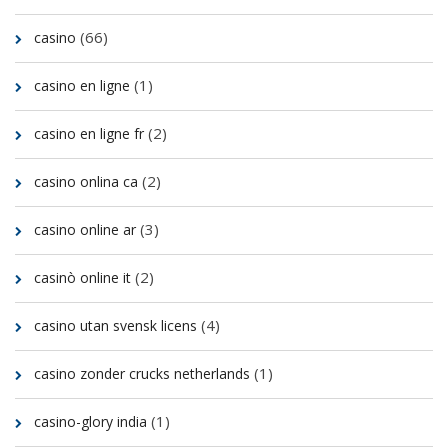
(66)
casino
(1)
casino en ligne
(2)
casino en ligne fr
(2)
casino onlina ca
(3)
casino online ar
(2)
casinò online it
(4)
casino utan svensk licens
(1)
casino zonder crucks netherlands
(1)
casino-glory india