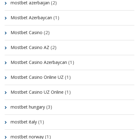
(2)
mostbet azerbaijan
(1)
Mostbet Azerbaycan
(2)
Mostbet Casino
(2)
Mostbet Casino AZ
(1)
Mostbet Casino Azerbaycan
(1)
Mostbet Casino Online UZ
(1)
Mostbet Casino UZ Online
(3)
mostbet hungary
(1)
mostbet italy
(1)
mostbet norway