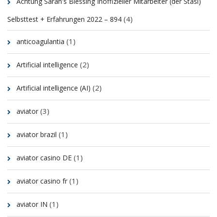
Achtung Sarah's Blessing Inoffizieller Mitarbeiter (der Stasi)
(4)
Selbsttest + Erfahrungen 2022 – 894
(1)
anticoagulantia
(2)
Artificial intelligence
(2)
Artificial intelligence (AI)
(3)
aviator
(1)
aviator brazil
(1)
aviator casino DE
(1)
aviator casino fr
(1)
aviator IN