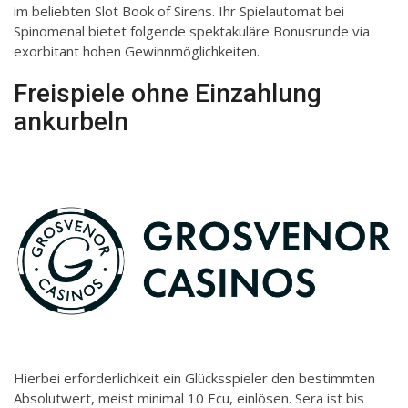
im beliebten Slot Book of Sirens. Ihr Spielautomat bei
Spinomenal bietet folgende spektakuläre Bonusrunde via
exorbitant hohen Gewinnmöglichkeiten.
Freispiele ohne Einzahlung
ankurbeln
Hierbei erforderlichkeit ein Glücksspieler den bestimmten
Absolutwert, meist minimal 10 Ecu, einlösen. Sera ist bis