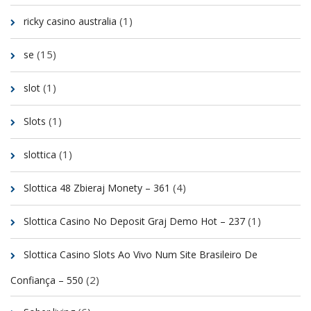
(1)
ricky casino australia
(15)
se
(1)
slot
(1)
Slots
(1)
slottica
(4)
Slottica 48 Zbieraj Monety – 361
(1)
Slottica Casino No Deposit Graj Demo Hot – 237
Slottica Casino Slots Ao Vivo Num Site Brasileiro De
(2)
Confiança – 550