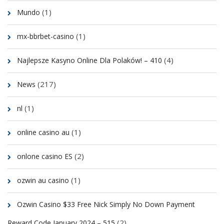
(1)
Mundo
(1)
mx-bbrbet-casino
(4)
Najlepsze Kasyno Online Dla Polaków! – 410
(217)
News
(1)
nl
(1)
online casino au
(2)
onlone casino ES
(1)
ozwin au casino
Ozwin Casino $33 Free Nick Simply No Down Payment
(2)
Reward Code January 2024 – 515