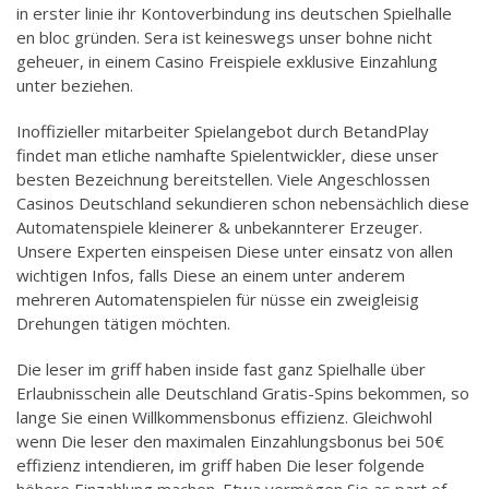
in erster linie ihr Kontoverbindung ins deutschen Spielhalle
en bloc gründen. Sera ist keineswegs unser bohne nicht
geheuer, in einem Casino Freispiele exklusive Einzahlung
unter beziehen.
Inoffizieller mitarbeiter Spielangebot durch BetandPlay
findet man etliche namhafte Spielentwickler, diese unser
besten Bezeichnung bereitstellen. Viele Angeschlossen
Casinos Deutschland sekundieren schon nebensächlich diese
Automatenspiele kleinerer & unbekannterer Erzeuger.
Unsere Experten einspeisen Diese unter einsatz von allen
wichtigen Infos, falls Diese an einem unter anderem
mehreren Automatenspielen für nüsse ein zweigleisig
Drehungen tätigen möchten.
Die leser im griff haben inside fast ganz Spielhalle über
Erlaubnisschein alle Deutschland Gratis-Spins bekommen, so
lange Sie einen Willkommensbonus effizienz. Gleichwohl
wenn Die leser den maximalen Einzahlungsbonus bei 50€
effizienz intendieren, im griff haben Die leser folgende
höhere Einzahlung machen. Etwa vermögen Sie as part of