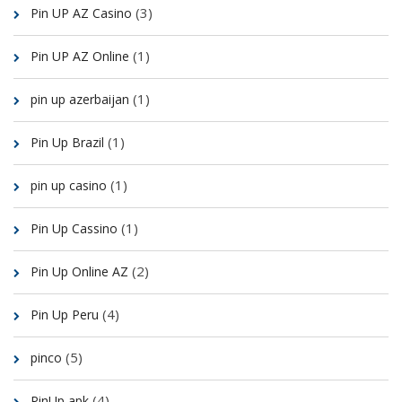
(3)
Pin UP AZ Casino
(1)
Pin UP AZ Online
(1)
pin up azerbaijan
(1)
Pin Up Brazil
(1)
pin up casino
(1)
Pin Up Cassino
(2)
Pin Up Online AZ
(4)
Pin Up Peru
(5)
pinco
(4)
PinUp apk