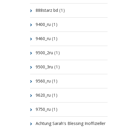
(1)
888starz bd
(1)
9400_ru
(1)
9460_ru
(1)
9500_2ru
(1)
9500_3ru
(1)
9560_ru
(1)
9620_ru
(1)
9750_ru
Achtung Sarah's Blessing Inoffizieller