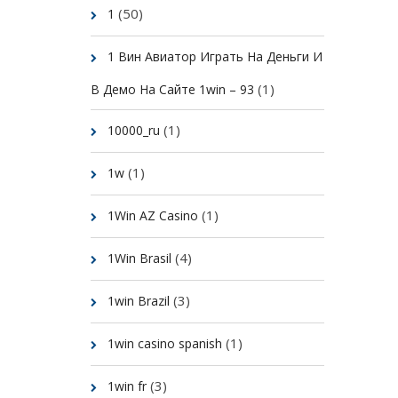
(50)
1
1 Вин Авиатор Играть На Деньги И
(1)
В Демо На Сайте 1win – 93
(1)
10000_ru
(1)
1w
(1)
1Win AZ Casino
(4)
1Win Brasil
(3)
1win Brazil
(1)
1win casino spanish
(3)
1win fr