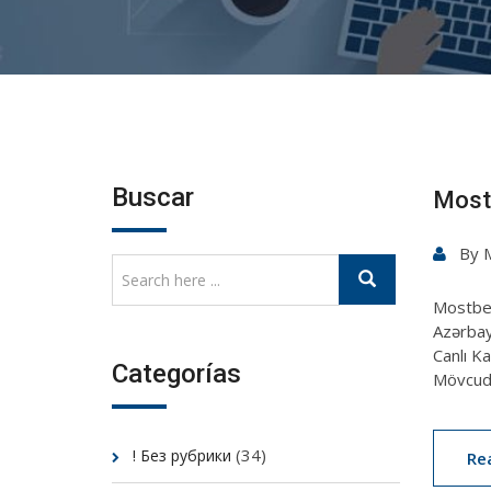
Buscar
Mostb
By
Mostbet
Azərbay
Canlı K
Categorías
Mövcud 
(34)
! Без рубрики
Re