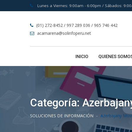
Skip
Lunes a Viernes: 9:00am - 6:00pm / Sábados: 9:0
to
content
(01) 272-8452 / 997 289 036 / 965 746 442
acamarena@solinfoperu.net
INICIO
QUIENES SOMO
Categoría:
Azerbajan
-
SOLUCIONES DE INFORMACIÓN
Azerbajany Mos