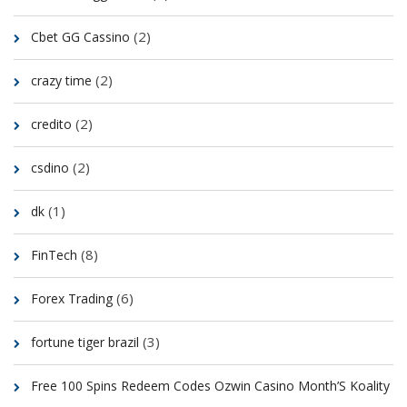
(2)
Cbet GG Cassino
(2)
crazy time
(2)
credito
(2)
csdino
(1)
dk
(8)
FinTech
(6)
Forex Trading
(3)
fortune tiger brazil
Free 100 Spins Redeem Codes Ozwin Casino Month’S Koality