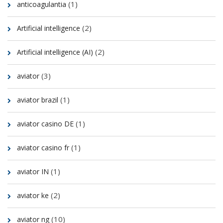
(1)
anticoagulantia
(2)
Artificial intelligence
(2)
Artificial intelligence (AI)
(3)
aviator
(1)
aviator brazil
(1)
aviator casino DE
(1)
aviator casino fr
(1)
aviator IN
(2)
aviator ke
(10)
aviator ng