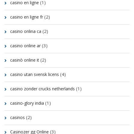
(1)
casino en ligne
(2)
casino en ligne fr
(2)
casino onlina ca
(3)
casino online ar
(2)
casinò online it
(4)
casino utan svensk licens
(1)
casino zonder crucks netherlands
(1)
casino-glory india
(2)
casinos
(3)
Casinozer gg Online