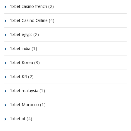
(2)
1xbet casino french
(4)
1xbet Casino Online
(2)
1xbet egypt
(1)
1xbet india
(3)
1xbet Korea
(2)
1xbet KR
(1)
1xbet malaysia
(1)
1xbet Morocco
(4)
1xbet pt