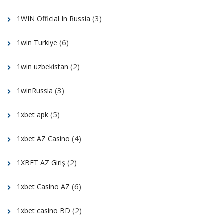
(3)
1WIN Official In Russia
(6)
1win Turkiye
(2)
1win uzbekistan
(3)
1winRussia
(5)
1xbet apk
(4)
1xbet AZ Casino
(2)
1XBET AZ Giriş
(6)
1xbet Casino AZ
(2)
1xbet casino BD