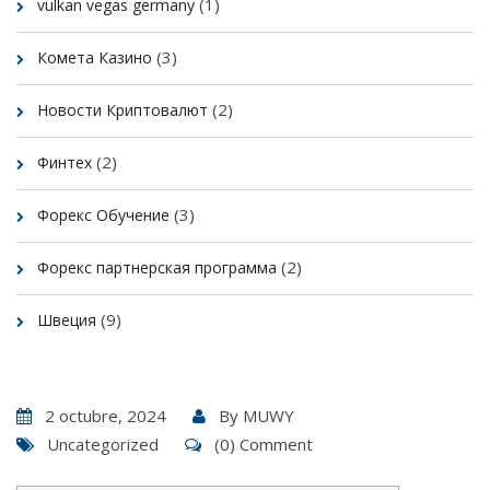
(1)
vulkan vegas germany
(3)
Комета Казино
(2)
Новости Криптовалют
(2)
Финтех
(3)
Форекс Обучение
(2)
Форекс партнерская программа
(9)
Швеция
2 octubre, 2024
By
MUWY
Uncategorized
(0) Comment