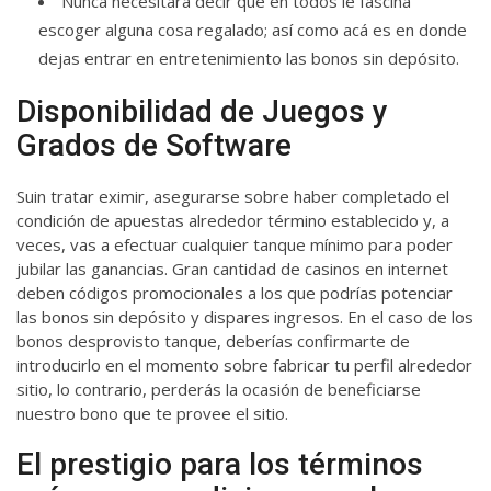
Nunca necesitará decir que en todos le fascina
escoger alguna cosa regalado; así­ como acá es en donde
dejas entrar en entretenimiento las bonos sin depósito.
Disponibilidad de Juegos y
Grados de Software
Suin tratar eximir, asegurarse sobre haber completado el
condición de apuestas alrededor término establecido y, a
veces, vas a efectuar cualquier tanque mínimo para poder
jubilar las ganancias. Gran cantidad de casinos en internet
deben códigos promocionales a los que podrías potenciar
las bonos sin depósito y dispares ingresos. En el caso de los
bonos desprovisto tanque, deberías confirmarte de
introducirlo en el momento sobre fabricar tu perfil alrededor
sitio, lo contrario, perderás la ocasión de beneficiarse
nuestro bono que te provee el sitio.
El prestigio para los términos