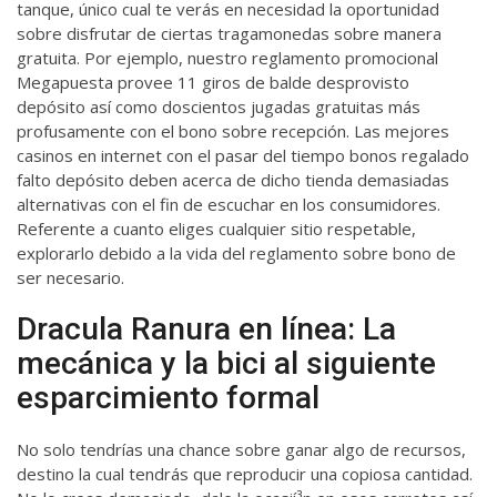
tanque, único cual te verás en necesidad la oportunidad
sobre disfrutar de ciertas tragamonedas sobre manera
gratuita.
Por ejemplo, nuestro reglamento promocional
Megapuesta provee 11 giros de balde desprovisto
depósito así­ como doscientos jugadas gratuitas más
profusamente con el bono sobre recepción. Las mejores
casinos en internet con el pasar del tiempo bonos regalado
falto depósito deben acerca de dicho tienda demasiadas
alternativas con el fin de escuchar en los consumidores.
Referente a cuanto eliges cualquier sitio respetable,
explorarlo debido a la vida del reglamento sobre bono de
ser necesario.
Dracula Ranura en línea: La
mecánica y la bici al siguiente
esparcimiento formal
No solo tendrí­as una chance sobre ganar algo de recursos,
destino la cual tendrás que reproducir una copiosa cantidad.