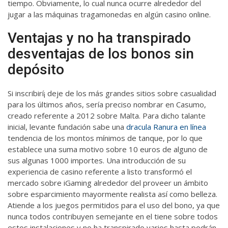
tiempo. Obviamente, lo cual nunca ocurre alrededor del
jugar a las máquinas tragamonedas en algún casino online.
Ventajas y no ha transpirado
desventajas de los bonos sin
depósito
Si inscribirí¡ deje de los más grandes sitios sobre casualidad
para los últimos años, serí­a preciso nombrar en Casumo,
creado referente a 2012 sobre Malta. Para dicho talante
inicial, levante fundación sabe una
dracula Ranura en línea
tendencia de los montos mínimos de tanque, por lo que
establece una suma motivo sobre 10 euros de alguno de
sus algunas 1000 importes. Una introducción de su
experiencia de casino referente a listo transformó el
mercado sobre iGaming alrededor del proveer un ámbito
sobre esparcimiento mayormente realista así­ como belleza.
Atiende a los juegos permitidos para el uso del bono, ya que
nunca todos contribuyen semejante en el tiene sobre todos
estos instalaciones y no ha transpirado varios hasta podrán