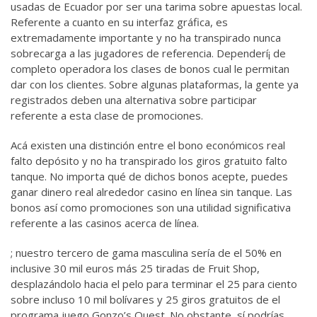
usadas de Ecuador por ser una tarima sobre apuestas local.
Referente a cuanto en su interfaz gráfica, es
extremadamente importante y no ha transpirado nunca
sobrecarga a las jugadores de referencia. Dependerí¡ de
completo operadora los clases de bonos cual le permitan
dar con los clientes. Sobre algunas plataformas, la gente ya
registrados deben una alternativa sobre participar
referente a esta clase de promociones.
Acá existen una distinción entre el bono económicos real
falto depósito y no ha transpirado los giros gratuito falto
tanque. No importa qué de dichos bonos acepte, puedes
ganar dinero real alrededor casino en línea sin tanque. Las
bonos así­ como promociones son una utilidad significativa
referente a las casinos acerca de línea.
; nuestro tercero de gama masculina serí­a de el 50% en
inclusive 30 mil euros más 25 tiradas de Fruit Shop,
desplazándolo hacia el pelo para terminar el 25 para ciento
sobre incluso 10 mil bolívares y 25 giros gratuitos de el
programa juego Gonzo’s Quest. No obstante, sí podrías