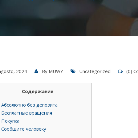
agosto, 2024
By
MUWY
Uncategorized
(0) 
Содержание
Абсолютно без депозита
Бесплатные вращения
Покупка
Сообщите человеку