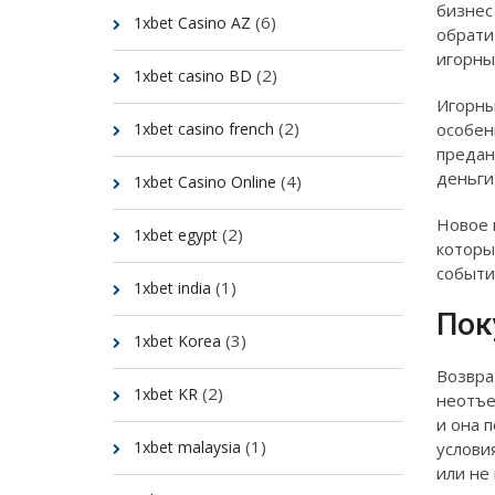
бизнес
(6)
1xbet Casino AZ
обрати
игорны
(2)
1xbet casino BD
Игорны
(2)
1xbet casino french
особен
предан
деньги
(4)
1xbet Casino Online
Новое 
(2)
1xbet egypt
которы
событи
(1)
1xbet india
Пок
(3)
1xbet Korea
Возвра
(2)
1xbet KR
неотъе
и она 
(1)
1xbet malaysia
услови
или не