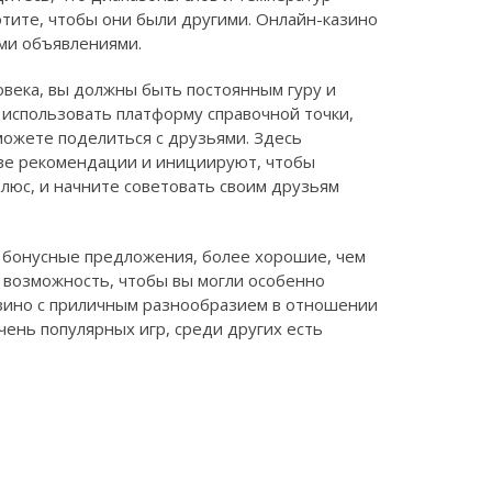
отите, чтобы они были другими. Онлайн-казино
ми объявлениями.
овека, вы должны быть постоянным гуру и
использовать платформу справочной точки,
можете поделиться с друзьями. Здесь
стве рекомендации и инициируют, чтобы
люс, и начните советовать своим друзьям
а бонусные предложения, более хорошие, чем
т возможность, чтобы вы могли особенно
казино с приличным разнообразием в отношении
чень популярных игр, среди других есть