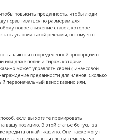
чтобы повысить преданность, чтобы люди
удут сравниваться по размерам для
юбому новое снижение ставок, которое
знать условия такой рекламы, потому что
доставляются в определенной пропорции от
ый или даже полный тираж, который
 казино может управлять своей финансовой
награждение преданности для членов. Сколько
ный первоначальный взнос казино или,
особ, если вы хотите премировать
а вашу позицию. В этой статье бонусы за
же кредита онлайн-казино. Они также могут
дитесь, что диапазоны слов и температур