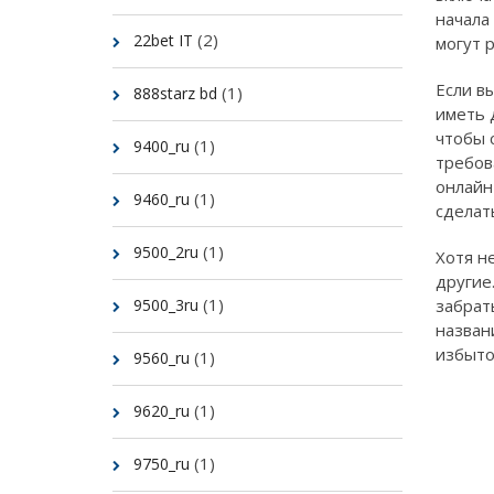
начала
(2)
22bet IT
могут 
Если в
(1)
888starz bd
иметь 
чтобы 
(1)
9400_ru
требов
онлайн
(1)
9460_ru
сделат
(1)
9500_2ru
Хотя н
другие
(1)
9500_3ru
забрат
назван
избыто
(1)
9560_ru
(1)
9620_ru
(1)
9750_ru