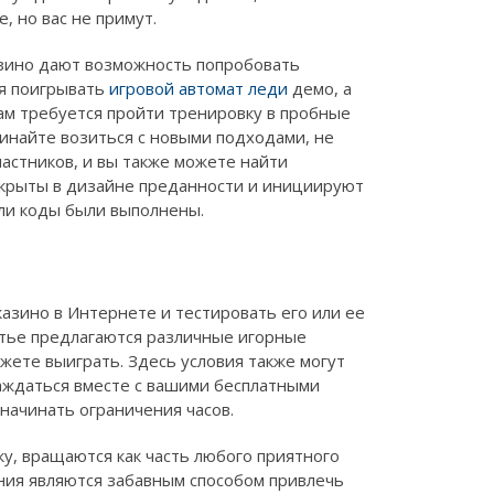
, но вас не примут.
азино дают возможность попробовать
ся поигрывать
игровой автомат леди
демо, а
вам требуется пройти тренировку в пробные
чинайте возиться с новыми подходами, не
частников, и вы также можете найти
ткрыты в дизайне преданности и инициируют
ли коды были выполнены.
казино в Интернете и тестировать его или ее
татье предлагаются различные игорные
ожете выиграть. Здесь условия также могут
аждаться вместе с вашими бесплатными
начинать ограничения часов.
у, вращаются как часть любого приятного
ия являются забавным способом привлечь