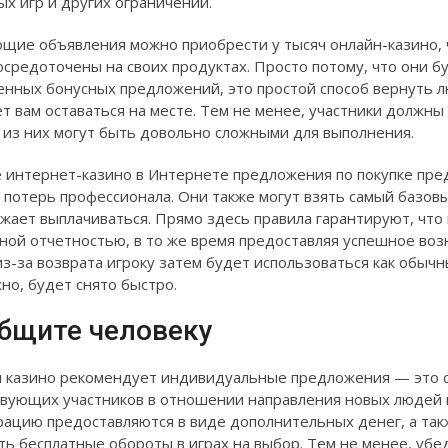
ых игр и других ограничений.
щие объявления можно приобрести у тысяч онлайн-казино, 
осредоточены на своих продуктах. Просто потому, что они б
нных бонусных предложений, это простой способ вернуть л
т вам оставаться на месте. Тем не менее, участники должны 
 из них могут быть довольно сложными для выполнения.
 интернет-казино в Интернете предложения по покупке пре
 потерь профессионала. Они также могут взять самый базов
жает выплачиваться. Прямо здесь правила гарантируют, что
ной отчетностью, в то же время предоставляя успешное воз
из-за возврата игроку затем будет использоваться как обыч
но, будет снято быстро.
бщите человеку
 казино рекомендует индивидуальные предложения — это сп
вующих участников в отношении направления новых людей н
рацию предоставляются в виде дополнительных денег, а так
ть бесплатные обороты в играх на выбор. Тем не менее, убе