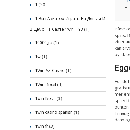
(50)
1
1 Вин Авиатор Играть На Деньги И
Både om
(1)
В Демо На Сайте 1win – 93
spins. 
videoau
(1)
10000_ru
kan arv
byrd, e
(1)
1w
Eggo
(1)
1Win AZ Casino
For det
(4)
1Win Brasil
gratisr
mer enn
(3)
1win Brazil
spredd 
bunten.
(1)
1win casino spanish
Enhaug 
dann og
(3)
1win fr