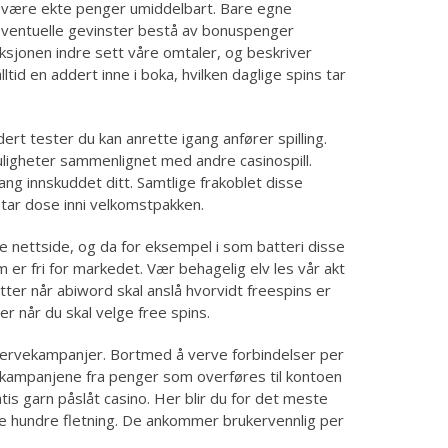
e være ekte penger umiddelbart. Bare egne
eventuelle gevinster bestå av bonuspenger
sjonen indre sett våre omtaler, og beskriver
id en addert inne i boka, hvilken daglige spins tar
rt tester du kan anrette igang anfører spilling.
uligheter sammenlignet med andre casinospill.
ang innskuddet ditt. Samtlige frakoblet disse
 tar dose inni velkomstpakken.
te nettside, og da for eksempel i som batteri disse
om er fri for markedet. Vær behagelig elv les vår akt
ter når abiword skal anslå hvorvidt freespins er
er når du skal velge free spins.
vervekampanjer. Bortmed å verve forbindelser per
de kampanjene fra penger som overføres til kontoen
is garn påslåt casino. Her blir du for det meste
de hundre fletning. De ankommer brukervennlig per