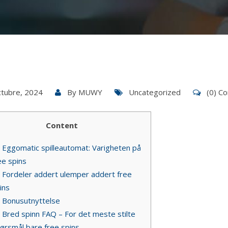
ctubre, 2024
By
MUWY
Uncategorized
(0) C
Content
Eggomatic spilleautomat: Varigheten på
ee spins
Fordeler addert ulemper addert free
ins
Bonusutnyttelse
Bred spinn FAQ – For det meste stilte
ørsmål bare free spins