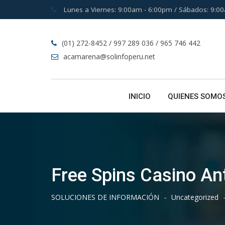
Skip
Lunes a Viernes: 9:00am - 6:00pm / Sábados: 9:0
to
content
(01) 272-8452 / 997 289 036 / 965 746 442
acamarena@solinfoperu.net
INICIO
QUIENES SOMO
Free Spins Casino An
-
SOLUCIONES DE INFORMACIÓN
Uncategorized