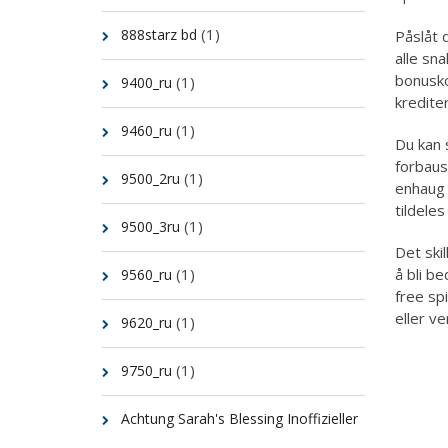
(1)
888starz bd
Påslåt 
alle sn
bonusko
(1)
9400_ru
kredite
(1)
9460_ru
Du kan 
forbaus
(1)
9500_2ru
enhaug 
tildeles
(1)
9500_3ru
Det ski
(1)
å bli b
9560_ru
free sp
eller v
(1)
9620_ru
(1)
9750_ru
Achtung Sarah's Blessing Inoffizieller