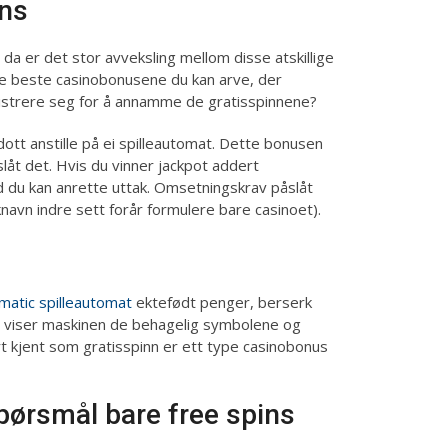
ins
d da er det stor avveksling mellom disse atskillige
sse beste casinobonusene du kan arve, der
registrere seg for å annamme de gratisspinnene?
ott anstille på ei spilleautomat. Dette bonusen
låt det. Hvis du vinner jackpot addert
d du kan anrette uttak. Omsetningskrav påslåt
avn indre sett forår formulere bare casinoet).
atic spilleautomat
ektefødt penger, berserk
tså viser maskinen de behagelig symbolene og
rt kjent som gratisspinn er ett type casinobonus
pørsmål bare free spins