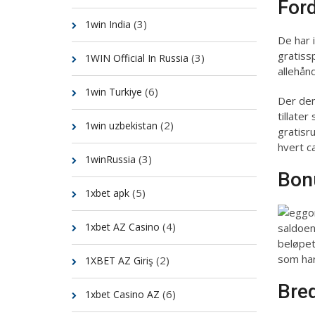
Ford
(3)
1win India
De har i
gratiss
(3)
1WIN Official In Russia
allehån
(6)
1win Turkiye
Der den
tillate
(2)
1win uzbekistan
gratisr
hvert c
(3)
1winRussia
Bon
(5)
1xbet apk
(4)
1xbet AZ Casino
saldoen
beløpet
som har 
(2)
1XBET AZ Giriş
Bred
(6)
1xbet Casino AZ