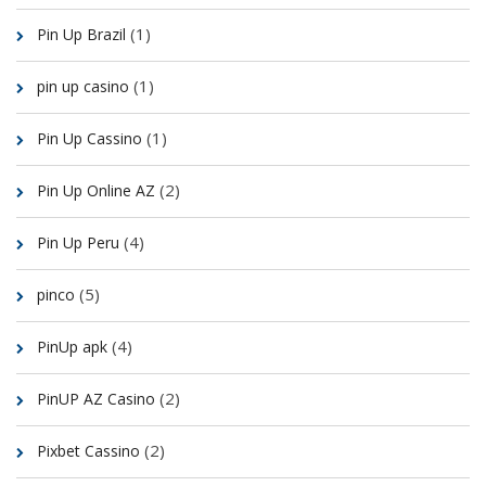
(1)
Pin Up Brazil
(1)
pin up casino
(1)
Pin Up Cassino
(2)
Pin Up Online AZ
(4)
Pin Up Peru
(5)
pinco
(4)
PinUp apk
(2)
PinUP AZ Casino
(2)
Pixbet Cassino