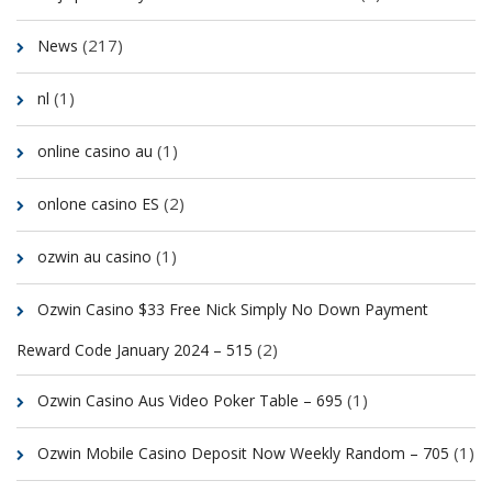
(217)
News
(1)
nl
(1)
online casino au
(2)
onlone casino ES
(1)
ozwin au casino
Ozwin Casino $33 Free Nick Simply No Down Payment
(2)
Reward Code January 2024 – 515
(1)
Ozwin Casino Aus Video Poker Table – 695
(1)
Ozwin Mobile Casino Deposit Now Weekly Random – 705