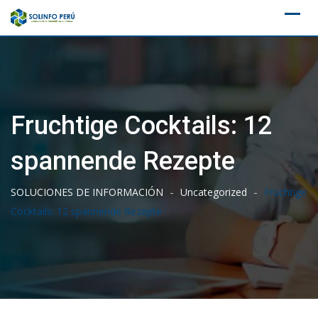
Skip
to
content
Fruchtige Cocktails: 12
spannende Rezepte
-
-
SOLUCIONES DE INFORMACIÓN
Uncategorized
Fruchtige
Cocktails: 12 spannende Rezepte