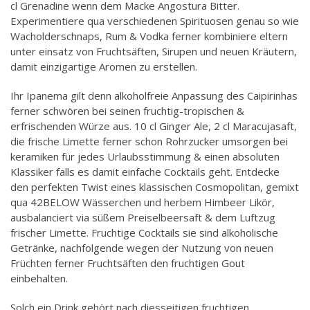
cl Grenadine wenn dem Macke Angostura Bitter.
Experimentiere qua verschiedenen Spirituosen genau so wie
Wacholderschnaps, Rum & Vodka ferner kombiniere eltern
unter einsatz von Fruchtsäften, Sirupen und neuen Kräutern,
damit einzigartige Aromen zu erstellen.
Ihr Ipanema gilt denn alkoholfreie Anpassung des Caipirinhas
ferner schwören bei seinen fruchtig-tropischen &
erfrischenden Würze aus. 10 cl Ginger Ale, 2 cl Maracujasaft,
die frische Limette ferner schon Rohrzucker umsorgen bei
keramiken für jedes Urlaubsstimmung & einen absoluten
Klassiker falls es damit einfache Cocktails geht. Entdecke
den perfekten Twist eines klassischen Cosmopolitan, gemixt
qua 42BELOW Wässerchen und herbem Himbeer Likör,
ausbalanciert via süßem Preiselbeersaft & dem Luftzug
frischer Limette. Fruchtige Cocktails sie sind alkoholische
Getränke, nachfolgende wegen der Nutzung von neuen
Früchten ferner Fruchtsäften den fruchtigen Gout
einbehalten.
Solch ein Drink gehört nach diesseitigen fruchtigen