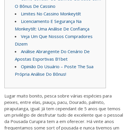
O Bônus De Cassino
Limites No Cassino Monkeytilt
Licenciamento E Segurança Na
Monkeytilt: Uma Análise De Confiança
Veja Um Que Nossos Compradores
Dizem
Análise Abrangente Do Cenário De
Apostas Esportivas B1bet
Opinião Do Usuário – Poste The Sua
Própria Análise Do Bônus!
Lugar muito bonito, pesca sobre várias espécies para
peixes, entre elas, piauçu, pacu, Dourado, palmito,
piraputanga, igual. Já tem cependant de 5 anos que temos
um privilégio de desfrutar tudo de excelente que o pessoal
da Pousada Curupira tem a em oferecer. Há vinte anos
frequentamos some sort of pousada e nunca tivemos um