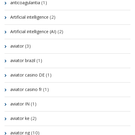
(1)
anticoagulantia
(2)
Artificial intelligence
(2)
Artificial intelligence (AI)
(3)
aviator
(1)
aviator brazil
(1)
aviator casino DE
(1)
aviator casino fr
(1)
aviator IN
(2)
aviator ke
(10)
aviator ng