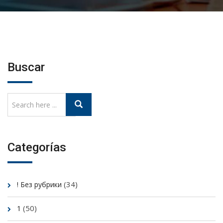
Buscar
Categorías
(34)
! Без рубрики
(50)
1