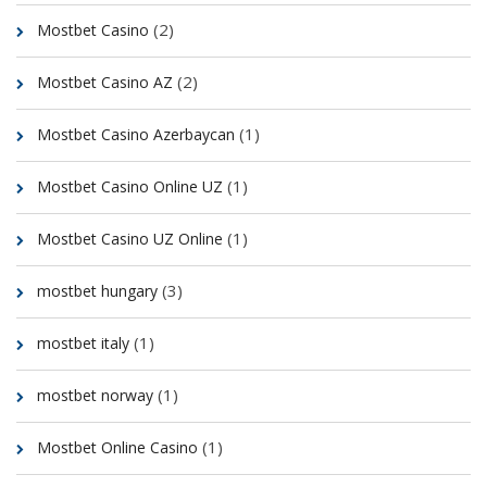
(2)
Mostbet Casino
(2)
Mostbet Casino AZ
(1)
Mostbet Casino Azerbaycan
(1)
Mostbet Casino Online UZ
(1)
Mostbet Casino UZ Online
(3)
mostbet hungary
(1)
mostbet italy
(1)
mostbet norway
(1)
Mostbet Online Casino