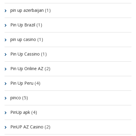
(1)
pin up azerbaijan
(1)
Pin Up Brazil
(1)
pin up casino
(1)
Pin Up Cassino
(2)
Pin Up Online AZ
(4)
Pin Up Peru
(5)
pinco
(4)
PinUp apk
(2)
PinUP AZ Casino