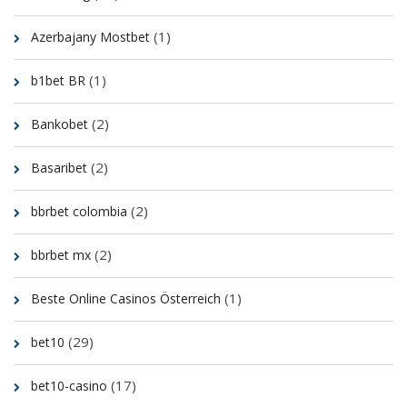
(1)
Azerbajany Mostbet
(1)
b1bet BR
(2)
Bankobet
(2)
Basaribet
(2)
bbrbet colombia
(2)
bbrbet mx
(1)
Beste Online Casinos Österreich
(29)
bet10
(17)
bet10-casino