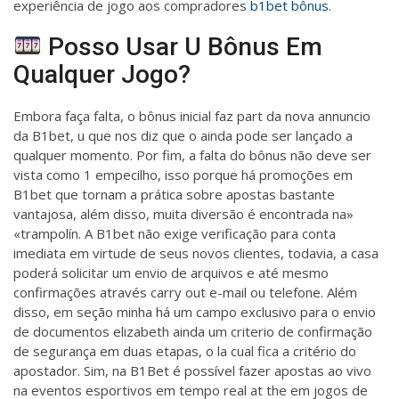
experiência de jogo aos compradores
b1bet bônus
.
Posso Usar U Bônus Em
Qualquer Jogo?
Embora faça falta, o bônus inicial faz part da nova annuncio
da B1bet, u que nos diz que o ainda pode ser lançado a
qualquer momento. Por fim, a falta do bônus não deve ser
vista como 1 empecilho, isso porque há promoções em
B1bet que tornam a prática sobre apostas bastante
vantajosa, além disso, muita diversão é encontrada na»
«trampolín. A B1bet não exige verificação para conta
imediata em virtude de seus novos clientes, todavia, a casa
poderá solicitar um envio de arquivos e até mesmo
confirmações através carry out e-mail ou telefone. Além
disso, em seção minha há um campo exclusivo para o envio
de documentos elizabeth ainda um criterio de confirmação
de segurança em duas etapas, o la cual fica a critério do
apostador. Sim, na B1Bet é possível fazer apostas ao vivo
na eventos esportivos em tempo real at the em jogos de