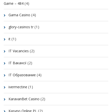
(4)
Game – 484
(4)
Gama Casino
(1)
glory-casinos tr
(1)
it
(2)
IT Vacancies
(2)
IT Вакансії
(4)
IT Образование
(1)
ivermectine
(2)
KaravanBet Casino
(2)
Kasyno Online PL