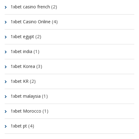
(2)
1xbet casino french
(4)
1xbet Casino Online
(2)
1xbet egypt
(1)
1xbet india
(3)
1xbet Korea
(2)
1xbet KR
(1)
1xbet malaysia
(1)
1xbet Morocco
(4)
1xbet pt