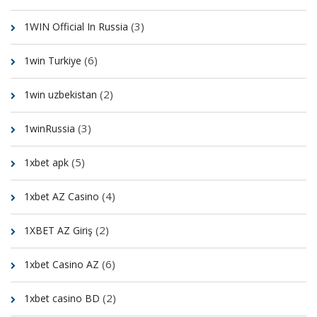
(3)
1WIN Official In Russia
(6)
1win Turkiye
(2)
1win uzbekistan
(3)
1winRussia
(5)
1xbet apk
(4)
1xbet AZ Casino
(2)
1XBET AZ Giriş
(6)
1xbet Casino AZ
(2)
1xbet casino BD