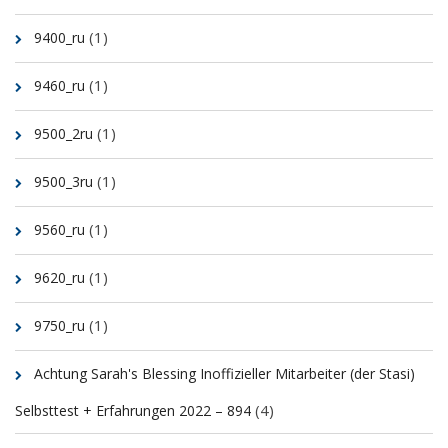
(1)
9400_ru
(1)
9460_ru
(1)
9500_2ru
(1)
9500_3ru
(1)
9560_ru
(1)
9620_ru
(1)
9750_ru
Achtung Sarah's Blessing Inoffizieller Mitarbeiter (der Stasi)
(4)
Selbsttest + Erfahrungen 2022 – 894