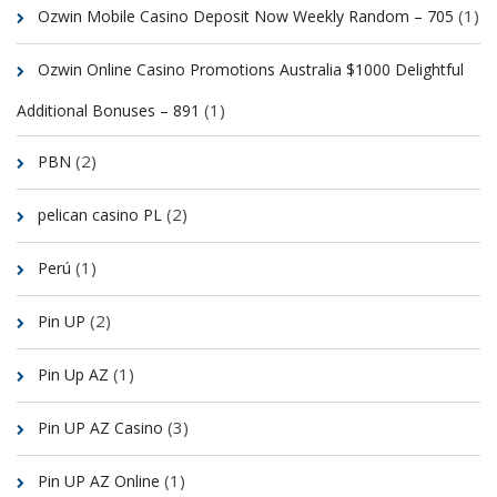
(1)
Ozwin Mobile Casino Deposit Now Weekly Random – 705
Ozwin Online Casino Promotions Australia $1000 Delightful
(1)
Additional Bonuses – 891
(2)
PBN
(2)
pelican casino PL
(1)
Perú
(2)
Pin UP
(1)
Pin Up AZ
(3)
Pin UP AZ Casino
(1)
Pin UP AZ Online