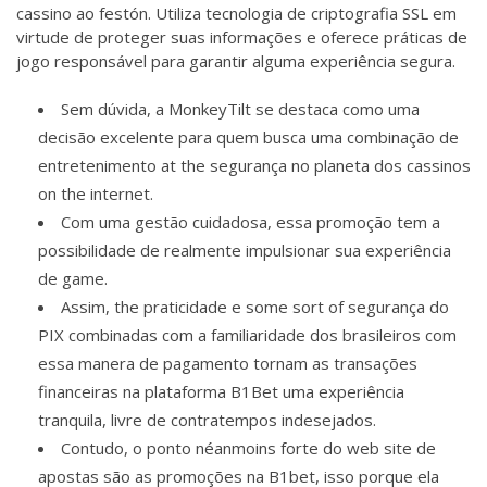
cassino ao festón. Utiliza tecnologia de criptografia SSL em
virtude de proteger suas informações e oferece práticas de
jogo responsável para garantir alguma experiência segura.
Sem dúvida, a MonkeyTilt se destaca como uma
decisão excelente para quem busca uma combinação de
entretenimento at the segurança no planeta dos cassinos
on the internet.
Com uma gestão cuidadosa, essa promoção tem a
possibilidade de realmente impulsionar sua experiência
de game.
Assim, the praticidade e some sort of segurança do
PIX combinadas com a familiaridade dos brasileiros com
essa manera de pagamento tornam as transações
financeiras na plataforma B1Bet uma experiência
tranquila, livre de contratempos indesejados.
Contudo, o ponto néanmoins forte do web site de
apostas são as promoções na B1bet, isso porque ela