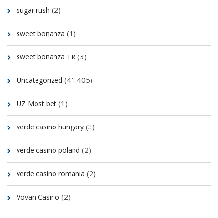
(2)
sugar rush
(1)
sweet bonanza
(3)
sweet bonanza TR
(41.405)
Uncategorized
(1)
UZ Most bet
(3)
verde casino hungary
(2)
verde casino poland
(2)
verde casino romania
(2)
Vovan Casino