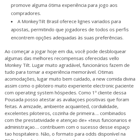
promove alguma ótima experiência para jogo aos
compradores.
A MonkeyTilt Brasil oferece lignes variados para
apostas, permitindo que jogadores de todos os perfis
encontrem opções adequadas às suas preferências.
Ao começar a jogar hoje em dia, você pode desbloquear
algumas das melhores recompensas oferecidas vello
Monkey Tilt. Lugar muito agradável, funcionários fazem de
tudo para tornar a experiência memorável. Otimas
acomodações, lugar muito bem cuidado, a new comida divina
assim como o piloteiro muito experiente electronic paciente
com operating system hóspedes. Como 1º cliente dessa
Pousada posso atestar as avaliaçoes positivas que foram
feitas. A amizade, ambiente acquainted, cordialidade,
excelentes piloteiros, cozinha de primeira…. combinados
com the prestatividade e atençao de» «teus funcionarios e
administraçao…. contribuem com o sucesso desse espaço
tao hospitaleiro. Não, o formato para odds disponível na