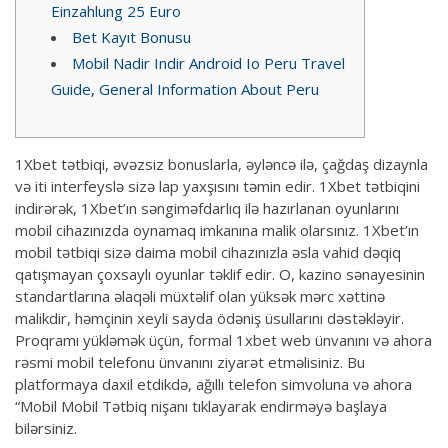
Einzahlung 25 Euro
Bet Kayıt Bonusu
Mobil Nadir Indir Android Io Peru Travel
Guide, General Information About Peru
1Xbet tətbiqi, əvəzsiz bonuslarla, əyləncə ilə, çağdaş dizaynla
və iti interfeyslə sizə lap yaxşısını təmin edir. 1Xbet tətbiqini
indirərək, 1Xbet’ın səngiməfdarlıq ilə hazırlanan oyunlarını
mobil cihazınızda oynamaq imkanına malik olarsınız. 1Xbet’ın
mobil tətbiqi sizə daima mobil cihazınızla əsla vahid dəqiq
qatışmayan çoxsaylı oyunlar təklif edir. O, kazino sənayesinin
standartlarına əlaqəli müxtəlif olan yüksək mərc xəttinə
malikdir, həmçinin xeyli sayda ödəniş üsullarını dəstəkləyir.
Proqramı yükləmək üçün, formal 1xbet web ünvanını və ahora
rəsmi mobil telefonu ünvanını ziyarət etməlisiniz. Bu
platformaya daxil etdikdə, ağıllı telefon simvoluna və ahora
“Mobil Mobil Tətbiq nişanı tıklayarak endirməyə başlaya
bilərsiniz.