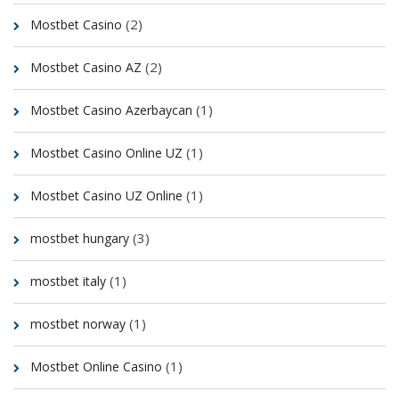
(2)
Mostbet Casino
(2)
Mostbet Casino AZ
(1)
Mostbet Casino Azerbaycan
(1)
Mostbet Casino Online UZ
(1)
Mostbet Casino UZ Online
(3)
mostbet hungary
(1)
mostbet italy
(1)
mostbet norway
(1)
Mostbet Online Casino