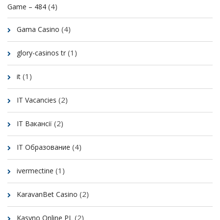
(4)
Game – 484
(4)
Gama Casino
(1)
glory-casinos tr
(1)
it
(2)
IT Vacancies
(2)
IT Вакансії
(4)
IT Образование
(1)
ivermectine
(2)
KaravanBet Casino
(2)
Kasyno Online PL