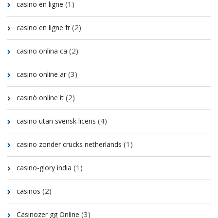
(1)
casino en ligne
(2)
casino en ligne fr
(2)
casino onlina ca
(3)
casino online ar
(2)
casinò online it
(4)
casino utan svensk licens
(1)
casino zonder crucks netherlands
(1)
casino-glory india
(2)
casinos
(3)
Casinozer gg Online