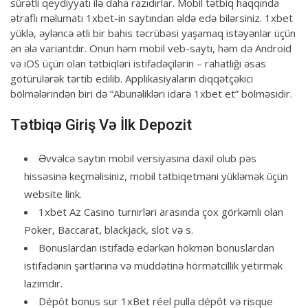
sürətli qeydiyyatı ilə daha razıdırlar. Mobil tətbiq haqqında
ətraflı məlumatı 1xbet-in saytından əldə edə bilərsiniz. 1xbet
yüklə, əyləncə ətli bir bahis təcrübəsi yaşamaq istəyənlər üçün
ən əla variantdır. Onun həm mobil veb-saytı, həm də Android
və iOS üçün olan tətbiqləri istifadəçilərin – rahatlığı əsas
götürülərək tərtib edilib. Applikasiyaların diqqətçəkici
bölmələrindən biri də “Abunəlikləri idarə 1xbet et” bölməsidir.
Tətbiqə Giriş Və İlk Depozit
Əvvəlcə saytın mobil versiyasına daxil olub pəs
hissəsinə keçməlisiniz, mobil tətbiqetməni yükləmək üçün
website link.
1xbet Az Casino turnirləri arasında çox görkəmli olan
Poker, Baccarat, blackjack, slot və s.
Bonuslardan istifadə edərkən hökmən bonuslardan
istifadənin şərtlərinə və müddətinə hörmətcillik yetirmək
lazımdır.
Dépôt bonus sur 1xBet réel pulla dépôt və risque