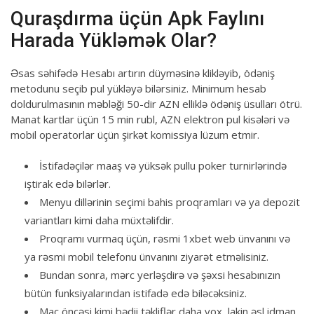
Quraşdırma üçün Apk Faylını
Harada Yükləmək Olar?
Əsas səhifədə Hesabı artırın düyməsinə klikləyib, ödəniş
metodunu seçib pul yükləyə bilərsiniz. Minimum hesab
doldurulmasının məbləği 50-dir AZN elliklə ödəniş üsulları ötrü.
Manat kartlar üçün 15 min rubl, AZN elektron pul kisələri və
mobil operatorlar üçün şirkət komissiya lüzum etmir.
İstifadəçilər maaş və yüksək pullu poker turnirlərində
iştirak edə bilərlər.
Menyu dillərinin seçimi bahis proqramları və ya depozit
variantları kimi daha müxtəlifdir.
Proqramı vurmaq üçün, rəsmi 1xbet web ünvanını və
ya rəsmi mobil telefonu ünvanını ziyarət etməlisiniz.
Bundan sonra, mərc yerləşdirə və şəxsi hesabınızın
bütün funksiyalarından istifadə edə biləcəksiniz.
Maç öncəsi kimi bədii təkliflər daha yox, lakin əsl idman