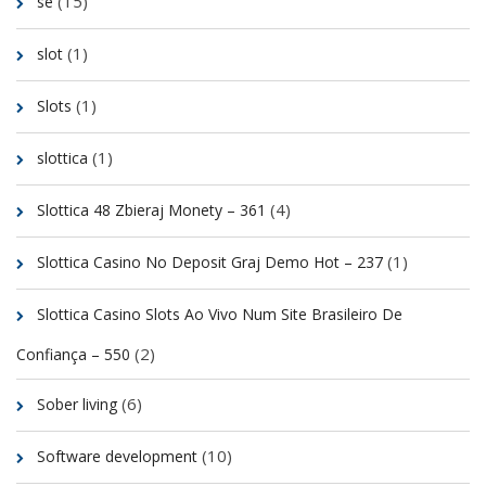
(15)
se
(1)
slot
(1)
Slots
(1)
slottica
(4)
Slottica 48 Zbieraj Monety – 361
(1)
Slottica Casino No Deposit Graj Demo Hot – 237
Slottica Casino Slots Ao Vivo Num Site Brasileiro De
(2)
Confiança – 550
(6)
Sober living
(10)
Software development