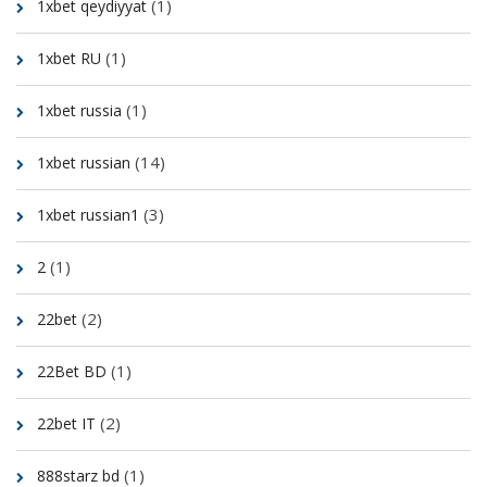
(1)
1xbet qeydiyyat
(1)
1xbet RU
(1)
1xbet russia
(14)
1xbet russian
(3)
1xbet russian1
(1)
2
(2)
22bet
(1)
22Bet BD
(2)
22bet IT
(1)
888starz bd