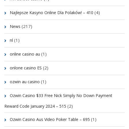
(4)
Najlepsze Kasyno Online Dla Polaków! – 410
(217)
News
(1)
nl
(1)
online casino au
(2)
onlone casino ES
(1)
ozwin au casino
Ozwin Casino $33 Free Nick Simply No Down Payment
(2)
Reward Code January 2024 – 515
(1)
Ozwin Casino Aus Video Poker Table – 695