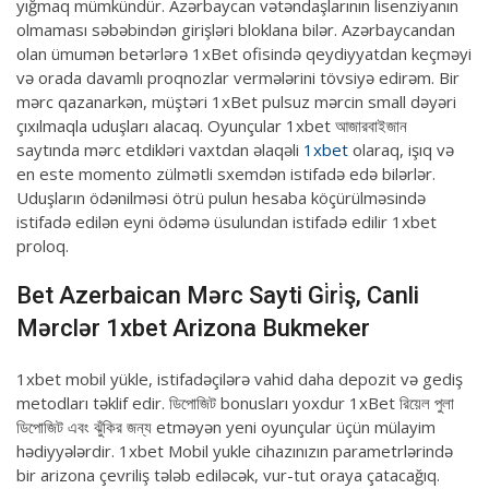
yığmaq mümkündür. Azərbaycan vətəndaşlarının lisenziyanın
olmaması səbəbindən girişləri bloklana bilər. Azərbaycandan
olan ümumən betərlərə 1xBet ofisində qeydiyyatdan keçməyi
və orada davamlı proqnozlar vermələrini tövsiyə edirəm. Bir
mərc qazanarkən, müştəri 1xBet pulsuz mərcin small dəyəri
çıxılmaqla uduşları alacaq. Oyunçular 1xbet আজারবাইজান
saytında mərc etdikləri vaxtdan əlaqəli
1xbet
olaraq, işıq və
en este momento zülmətli sxemdən istifadə edə bilərlər.
Uduşların ödənilməsi ötrü pulun hesaba köçürülməsində
istifadə edilən eyni ödəmə üsulundan istifadə edilir 1xbet
proloq.
Bet Azerbaican Mərc Sayti Gi̇ri̇ş, Canli
Mərclər 1xbet Arizona Bukmeker
1xbet mobil yükle, istifadəçilərə vahid daha depozit və gediş
metodları təklif edir. ডিপোজিট bonusları yoxdur 1xBet রিয়েল পুলা
ডিপোজিট এবং ঝুঁকির জন্য etməyən yeni oyunçular üçün mülayim
hədiyyələrdir. 1xbet Mobil yukle cihazınızın parametrlərində
bir arizona çevriliş tələb ediləcək, vur-tut oraya çatacağıq.