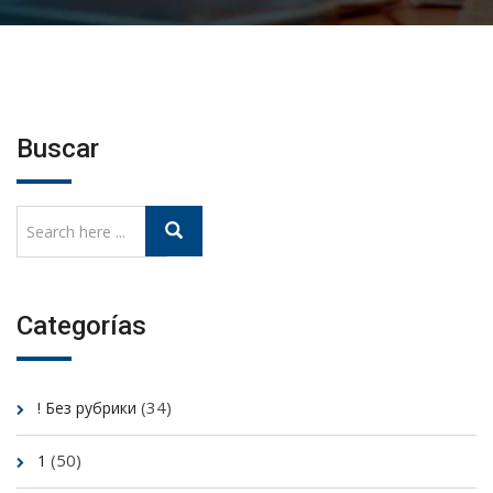
Buscar
Categorías
(34)
! Без рубрики
(50)
1