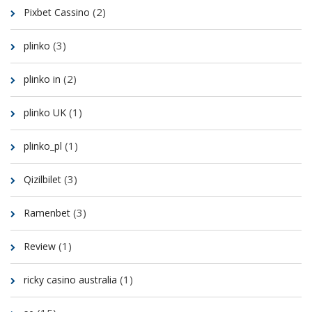
(2)
Pixbet Cassino
(3)
plinko
(2)
plinko in
(1)
plinko UK
(1)
plinko_pl
(3)
Qizilbilet
(3)
Ramenbet
(1)
Review
(1)
ricky casino australia