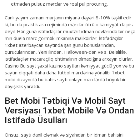
etmədən pulsuz mərclər və real pul procuring.
Canlı yayım zamanı marjanın miyanə dəyəri 8-10% təşkil edir
ki, bu da praktik ara rejimində mərclər ötrü o kəmiyyət də pis
deyil. Hər günə istifadəçilər müxtəlif idman növlərində bir neçə
min duelə mərc görmək imkanına malikdirlər. İstifadəçilər
1xbet azerbaycan saytında şan günü bonuslarından,
qurucularından, Yeni ilindən, Halloween-dən və s. Beləliklə,
istifadəçilər macəraçiliq ehtimalının olmadığına arxayın olurlar.
Casino Bu sayt şəxsi kazino saytları kəmiyyət güclü yox və bu
saytın diqqəti daha daha futbol mərclərinə yönəlib. 1xbet
mobi dizaynı ilə bu bahis saytı onlayn mərclərdə böyük bir
dəyişiklik yaratdı.
Bet Mobi Tətbiqi Və Mobil Sayt
Versiyası 1xbet Mobile Və Ondan
Istifadə Üsulları
Onsuz, saytı daxil eləmək və siyahıdan bir idman bahisini