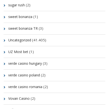
(2)
sugar rush
(1)
sweet bonanza
(3)
sweet bonanza TR
(41.405)
Uncategorized
(1)
UZ Most bet
(3)
verde casino hungary
(2)
verde casino poland
(2)
verde casino romania
(2)
Vovan Casino