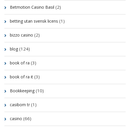
(2)
Betmotion Casino Basil
(1)
betting utan svensk licens
(2)
bizzo casino
(124)
blog
(3)
book of ra
(3)
book of ra it
(10)
Bookkeeping
(1)
casibom tr
(66)
casino