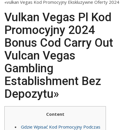
«vulkan Vegas Kod Promocyjny Ekskluzywne Oferty 2024
Vulkan Vegas Pl Kod
Promocyjny 2024 ️
Bonus Cod Carry Out
Vulcan Vegas
Gambling
Establishment Bez
Depozytu»
Content
Gdzie Wpisać Kod Promocyjny Podczas