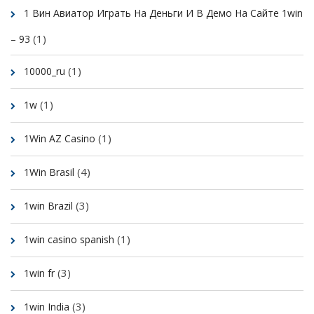
1 Вин Авиатор Играть На Деньги И В Демо На Сайте 1win
(1)
– 93
(1)
10000_ru
(1)
1w
(1)
1Win AZ Casino
(4)
1Win Brasil
(3)
1win Brazil
(1)
1win casino spanish
(3)
1win fr
(3)
1win India