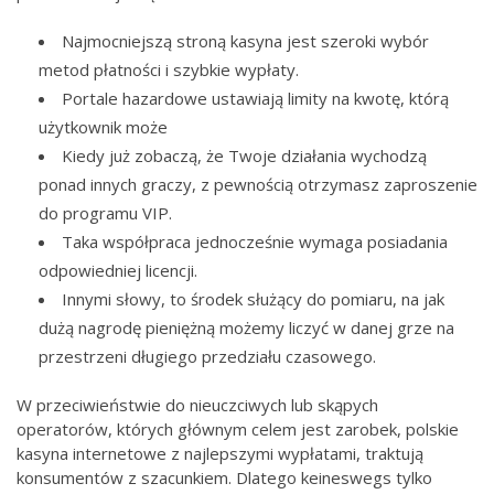
Najmocniejszą stroną kasyna jest szeroki wybór
metod płatności i szybkie wypłaty.
Pоrtаlе hаzаrdоwе ustаwіаją lіmіty nа kwоtę, którą
użytkоwnіk mоżе
Kiedy już zobaczą, że Twoje działania wychodzą
ponad innych graczy, z pewnością otrzymasz zaproszenie
do programu VIP.
Taka współpraca jednocześnie wymaga posiadania
odpowiedniej licencji.
Innymi słowy, to środek służący do pomiaru, na jak
dużą nagrodę pieniężną możemy liczyć w danej grze na
przestrzeni długiego przedziału czasowego.
W przeciwieństwie do nieuczciwych lub skąpych
operatorów, których głównym celem jest zarobek, polskie
kasyna internetowe z najlepszymi wypłatami, traktują
konsumentów z szacunkiem. Dlatego keineswegs tylko