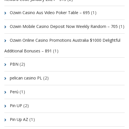
(1)
Ozwin Casino Aus Video Poker Table – 695
(1)
Ozwin Mobile Casino Deposit Now Weekly Random – 705
Ozwin Online Casino Promotions Australia $1000 Delightful
(1)
Additional Bonuses – 891
(2)
PBN
(2)
pelican casino PL
(1)
Perú
(2)
Pin UP
(1)
Pin Up AZ