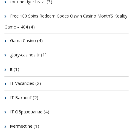
(3)
fortune tiger brazil
Free 100 Spins Redeem Codes Ozwin Casino Month’S Koality
(4)
Game – 484
(4)
Gama Casino
(1)
glory-casinos tr
(1)
it
(2)
IT Vacancies
(2)
IT Вакансії
(4)
IT Образование
(1)
ivermectine