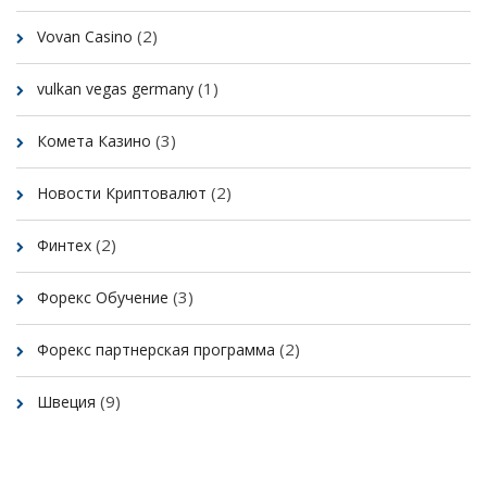
(2)
Vovan Casino
(1)
vulkan vegas germany
(3)
Комета Казино
(2)
Новости Криптовалют
(2)
Финтех
(3)
Форекс Обучение
(2)
Форекс партнерская программа
(9)
Швеция