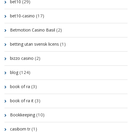
(29)
bet10
(17)
bet10-casino
(2)
Betmotion Casino Basil
(1)
betting utan svensk licens
(2)
bizzo casino
(124)
blog
(3)
book of ra
(3)
book of ra it
(10)
Bookkeeping
(1)
casibom tr