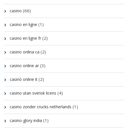
(66)
casino
(1)
casino en ligne
(2)
casino en ligne fr
(2)
casino onlina ca
(3)
casino online ar
(2)
casinò online it
(4)
casino utan svensk licens
(1)
casino zonder crucks netherlands
(1)
casino-glory india