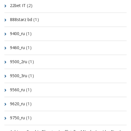
(2)
22bet IT
(1)
888starz bd
(1)
9400_ru
(1)
9460_ru
(1)
9500_2ru
(1)
9500_3ru
(1)
9560_ru
(1)
9620_ru
(1)
9750_ru