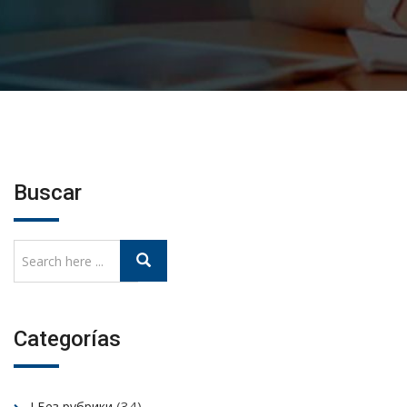
Buscar
Categorías
(34)
! Без рубрики