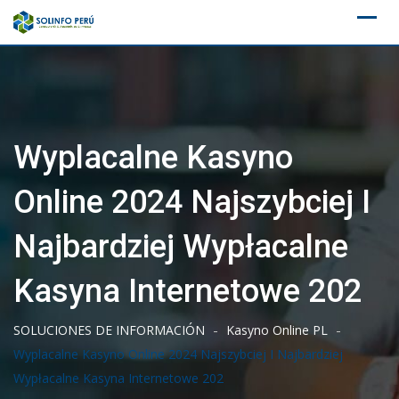
Skip
to
content
Wyрlacalne Kasyno
Online 2024 Najszybciej I
Najbardziej Wypłacalne
Kasyna Internetowe 202
-
-
SOLUCIONES DE INFORMACIÓN
Kasyno Online PL
Wyрlacalne Kasyno Online 2024 Najszybciej I Najbardziej
Wypłacalne Kasyna Internetowe 202