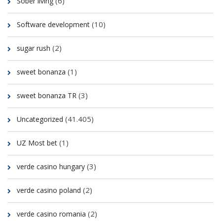
(6)
Sober living
(10)
Software development
(2)
sugar rush
(1)
sweet bonanza
(3)
sweet bonanza TR
(41.405)
Uncategorized
(1)
UZ Most bet
(3)
verde casino hungary
(2)
verde casino poland
(2)
verde casino romania