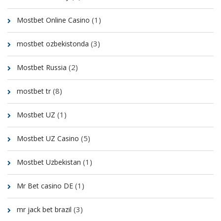
(1)
Mostbet Online Casino
(3)
mostbet ozbekistonda
(2)
Mostbet Russia
(8)
mostbet tr
(1)
Mostbet UZ
(5)
Mostbet UZ Casino
(1)
Mostbet Uzbekistan
(1)
Mr Bet casino DE
(3)
mr jack bet brazil