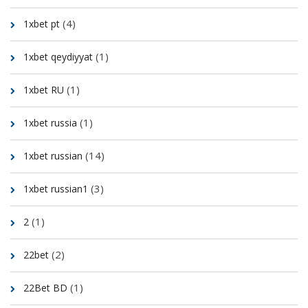
(4)
1xbet pt
(1)
1xbet qeydiyyat
(1)
1xbet RU
(1)
1xbet russia
(14)
1xbet russian
(3)
1xbet russian1
(1)
2
(2)
22bet
(1)
22Bet BD