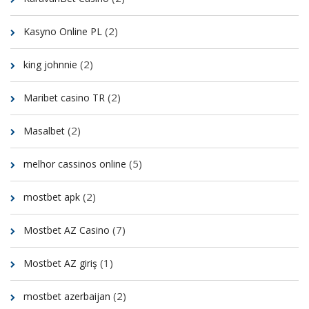
(2)
Kasyno Online PL
(2)
king johnnie
(2)
Maribet casino TR
(2)
Masalbet
(5)
melhor cassinos online
(2)
mostbet apk
(7)
Mostbet AZ Casino
(1)
Mostbet AZ giriş
(2)
mostbet azerbaijan