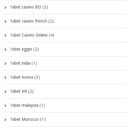
(2)
1xbet casino BD
(2)
1xbet casino french
(4)
1xbet Casino Online
(2)
1xbet egypt
(1)
1xbet india
(3)
1xbet Korea
(2)
1xbet KR
(1)
1xbet malaysia
(1)
1xbet Morocco