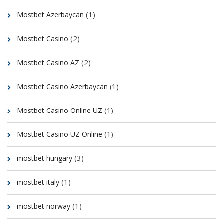
(1)
Mostbet Azerbaycan
(2)
Mostbet Casino
(2)
Mostbet Casino AZ
(1)
Mostbet Casino Azerbaycan
(1)
Mostbet Casino Online UZ
(1)
Mostbet Casino UZ Online
(3)
mostbet hungary
(1)
mostbet italy
(1)
mostbet norway