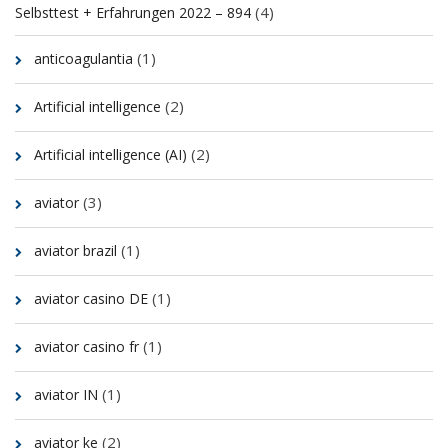
(4)
Selbsttest + Erfahrungen 2022 – 894
(1)
anticoagulantia
(2)
Artificial intelligence
(2)
Artificial intelligence (AI)
(3)
aviator
(1)
aviator brazil
(1)
aviator casino DE
(1)
aviator casino fr
(1)
aviator IN
(2)
aviator ke