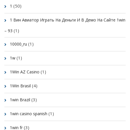
(50)
1
1 Вин Авиатор Играть На Деньги И В Демо На Сайте 1win
(1)
– 93
(1)
10000_ru
(1)
1w
(1)
1Win AZ Casino
(4)
1Win Brasil
(3)
1win Brazil
(1)
1win casino spanish
(3)
1win fr