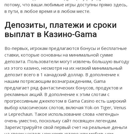
потому, что ваши любимые игры доступны прямо здесь,
в пути, в любое время и в любом месте.
Депозиты, платежи и сроки
выплат в Казино-Gama
Во-первых, игрокам предлагаются бонусы и бесплатные
ставки, которые основаны на минимальной сумме
депозита. Пользователи могут извлечь большую выгоду
из этого казино, несмотря на их низкий минимальный
депозит всего в 1 канадский доллар. В дополнение к
нашим потрясающим вознаграждениям, Gama
предлагает ряд фантастических бонусов, продуктов и
рекламных акций. В дополнение к этим слотам с
прогрессивным джекпотом в Gama Casino есть широкий
выбор классических слотов, включая Yok-on Tiger, Venus
и Leprechaun. Такое использование слова «легенды»
очень уместно, поскольку сайт посвящен легендам.
Зарегистрируйте свой первый счет на реальные деньги
на своем настольном компьютере или мобильном