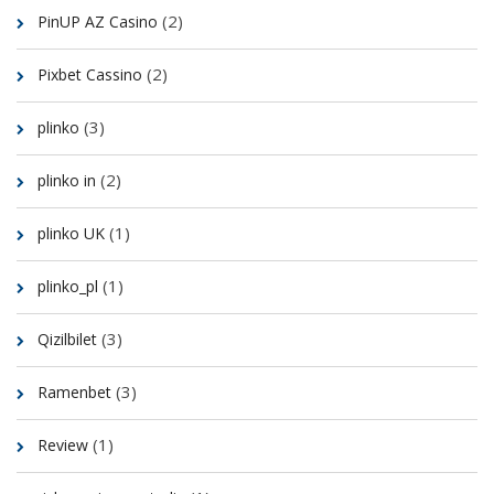
(2)
PinUP AZ Casino
(2)
Pixbet Cassino
(3)
plinko
(2)
plinko in
(1)
plinko UK
(1)
plinko_pl
(3)
Qizilbilet
(3)
Ramenbet
(1)
Review