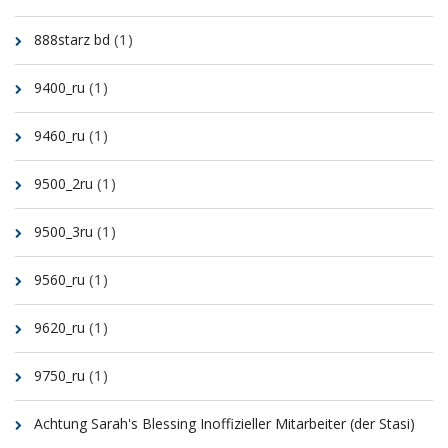
(1)
888starz bd
(1)
9400_ru
(1)
9460_ru
(1)
9500_2ru
(1)
9500_3ru
(1)
9560_ru
(1)
9620_ru
(1)
9750_ru
Achtung Sarah's Blessing Inoffizieller Mitarbeiter (der Stasi)