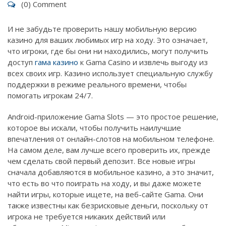
(0) Comment
И не забудьте проверить нашу мобильную версию
казино для ваших любимых игр на ходу. Это означает,
что игроки, где бы они ни находились, могут получить
доступ
гама казино
к Gama Casino и извлечь выгоду из
всех своих игр. Казино использует специальную службу
поддержки в режиме реального времени, чтобы
помогать игрокам 24/7.
Android-приложение Gama Slots — это простое решение,
которое вы искали, чтобы получить наилучшие
впечатления от онлайн-слотов на мобильном телефоне.
На самом деле, вам лучше всего проверить их, прежде
чем сделать свой первый депозит. Все новые игры
сначала добавляются в мобильное казино, а это значит,
что есть во что поиграть на ходу, и вы даже можете
найти игры, которые ищете, на веб-сайте Gama. Они
также известны как безрисковые деньги, поскольку от
игрока не требуется никаких действий или