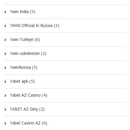
(3)
1win India
(3)
1WIN Official In Russia
(6)
1win Turkiye
(2)
1win uzbekistan
(3)
1winRussia
(5)
1xbet apk
(4)
1xbet AZ Casino
(2)
1XBET AZ Giriş
(6)
1xbet Casino AZ