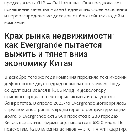
председатель КНР — Си Цзиньпин. Она предполагает
повышение качества жизни беднейших слоев населения
и перераспределение доходов от богатейших людей и
компаний.
Крах рынка недвижимости:
как Evergrande пытается
выжить и тянет вниз
экономику Китая
В декабре того же года компания пережила технический
дефолт после двух подряд невыплат по займам. Тогда
ее долг оценивался в $305 млрд, и девелоперу
пришлось продать некоторые активы из-за угрозы
банкротства. В апреле 2023-го Evergrande договорилась
с группой иностранных кредиторов о реструктуризации
долга. У Evergrande есть 800 проектов в 280 городах
Китая, все активы фирмы оцениваются в $350 млрд. По
подсчетам, $200 млрд из активов — это 1,4 млн квартир,