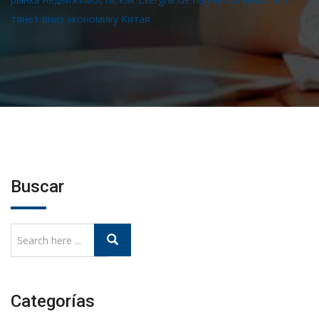
тянет вниз экономику Китая
Buscar
Categorías