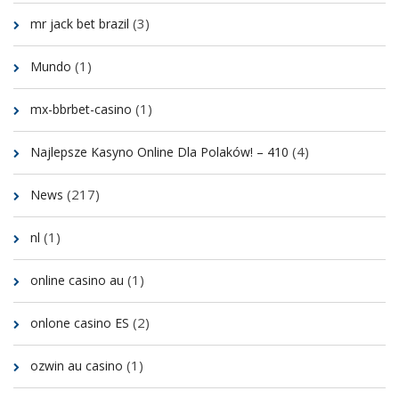
(3)
mr jack bet brazil
(1)
Mundo
(1)
mx-bbrbet-casino
(4)
Najlepsze Kasyno Online Dla Polaków! – 410
(217)
News
(1)
nl
(1)
online casino au
(2)
onlone casino ES
(1)
ozwin au casino