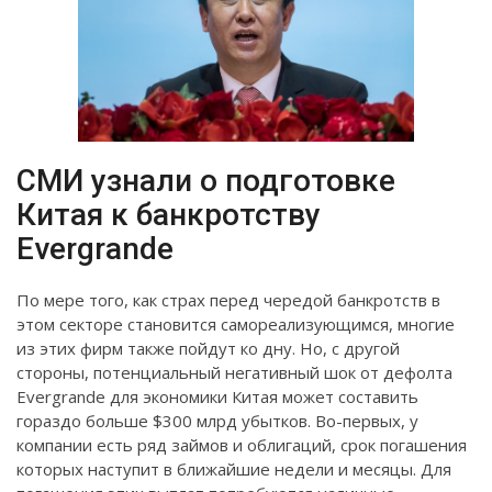
СМИ узнали о подготовке
Китая к банкротству
Evergrande
По мере того, как страх перед чередой банкротств в
этом секторе становится самореализующимся, многие
из этих фирм также пойдут ко дну. Но, с другой
стороны, потенциальный негативный шок от дефолта
Evergrande для экономики Китая может составить
гораздо больше $300 млрд убытков. Во-первых, у
компании есть ряд займов и облигаций, срок погашения
которых наступит в ближайшие недели и месяцы. Для