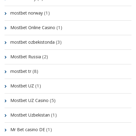
(1)
mostbet norway
(1)
Mostbet Online Casino
(3)
mostbet ozbekistonda
(2)
Mostbet Russia
(8)
mostbet tr
(1)
Mostbet UZ
(5)
Mostbet UZ Casino
(1)
Mostbet Uzbekistan
(1)
Mr Bet casino DE