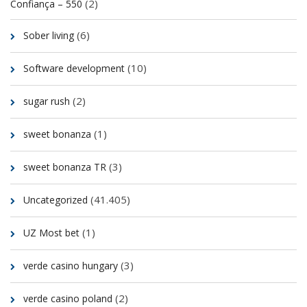
(2)
Confiança – 550
(6)
Sober living
(10)
Software development
(2)
sugar rush
(1)
sweet bonanza
(3)
sweet bonanza TR
(41.405)
Uncategorized
(1)
UZ Most bet
(3)
verde casino hungary
(2)
verde casino poland