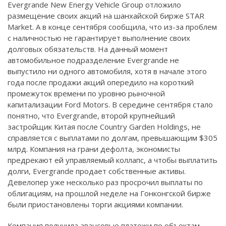
Evergrande New Energy Vehicle Group отложило
размещение своих акций на шанхайской бирже STAR
Market. А в конце сентября сообщила, что из-за проблем
с наличностью не гарантирует выполнение своих
долговых обязательств. На данный момент
автомобильное подразделение Evergrande не
выпустило ни одного автомобиля, хотя в начале этого
года после продажи акций опередило на короткий
промежуток времени по уровню рыночной
капитализации Ford Motors. В середине сентября стало
понятно, что Evergrande, второй крупнейший
застройщик Китая после Country Garden Holdings, не
справляется с выплатами по долгам, превышающим $305
млрд. Компания на грани дефолта, экономисты
предрекают ей управляемый коллапс, а чтобы выплатить
долги, Evergrande продает собственные активы.
Девелопер уже несколько раз просрочил выплаты по
облигациям, на прошлой неделе на Гонконгской бирже
были приостановлены торги акциями компании.
Компания получила авансовые платежи по объектам,