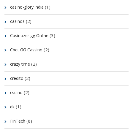
(1)
casino-glory india
(2)
casinos
(3)
Casinozer gg Online
(2)
Cbet GG Cassino
(2)
crazy time
(2)
credito
(2)
csdino
(1)
dk
(8)
FinTech