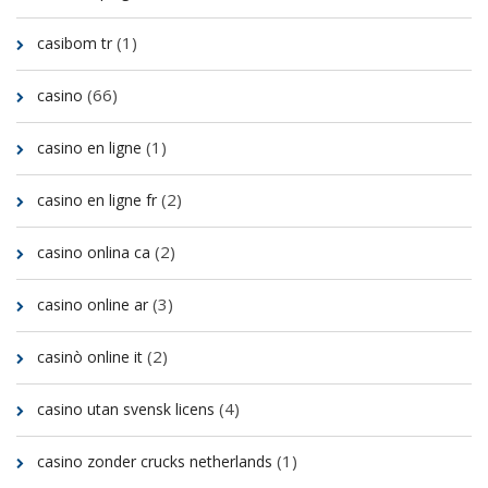
(1)
casibom tr
(66)
casino
(1)
casino en ligne
(2)
casino en ligne fr
(2)
casino onlina ca
(3)
casino online ar
(2)
casinò online it
(4)
casino utan svensk licens
(1)
casino zonder crucks netherlands