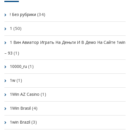
(34)
! Без рубрики
(50)
1
1 Вин Авиатор Играть На Деньги И В Демо На Сайте 1win
(1)
– 93
(1)
10000_ru
(1)
1w
(1)
1Win AZ Casino
(4)
1Win Brasil
(3)
1win Brazil