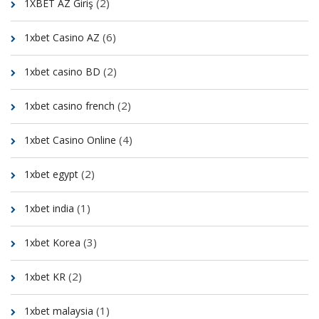
(2)
1XBET AZ Giriş
(6)
1xbet Casino AZ
(2)
1xbet casino BD
(2)
1xbet casino french
(4)
1xbet Casino Online
(2)
1xbet egypt
(1)
1xbet india
(3)
1xbet Korea
(2)
1xbet KR
(1)
1xbet malaysia