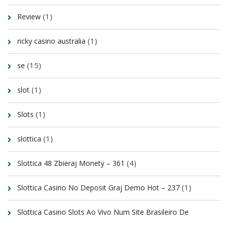
(1)
Review
(1)
ricky casino australia
(15)
se
(1)
slot
(1)
Slots
(1)
slottica
(4)
Slottica 48 Zbieraj Monety – 361
(1)
Slottica Casino No Deposit Graj Demo Hot – 237
Slottica Casino Slots Ao Vivo Num Site Brasileiro De