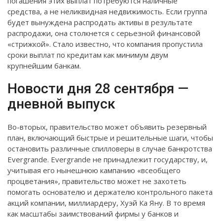
погашения этих выплат потребуются наличные
средства, а не неликвидная недвижимость. Если группа
будет вынуждена распродать активы в результате
распродажи, она столкнется с серьезной финансовой
«стрижкой». Стало известно, что компания пропустила
сроки выплат по кредитам как минимум двум
крупнейшим банкам.
Новости дня 28 сентября —
дневной выпуск
Во-вторых, правительство может объявить резервный
план, включающий быстрые и решительные шаги, чтобы
остановить различные спилловеры в случае банкротства
Evergrande. Evergrande не принадлежит государству, и,
учитывая его нынешнюю кампанию «всеобщего
процветания», правительство может не захотеть
помогать основателю и держателю контрольного пакета
акций компании, миллиардеру, Хуэй Ка Яну. В то время
как масштабы заимствований фирмы у банков и