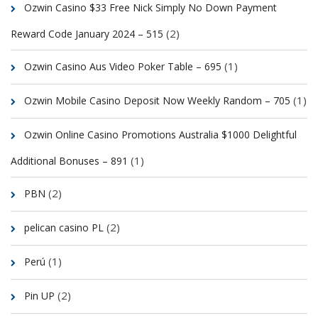
Ozwin Casino $33 Free Nick Simply No Down Payment
(2)
Reward Code January 2024 – 515
(1)
Ozwin Casino Aus Video Poker Table – 695
(1)
Ozwin Mobile Casino Deposit Now Weekly Random – 705
Ozwin Online Casino Promotions Australia $1000 Delightful
(1)
Additional Bonuses – 891
(2)
PBN
(2)
pelican casino PL
(1)
Perú
(2)
Pin UP