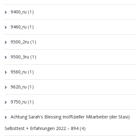
(1)
9400_ru
(1)
9460_ru
(1)
9500_2ru
(1)
9500_3ru
(1)
9560_ru
(1)
9620_ru
(1)
9750_ru
Achtung Sarah's Blessing Inoffizieller Mitarbeiter (der Stasi)
(4)
Selbsttest + Erfahrungen 2022 – 894