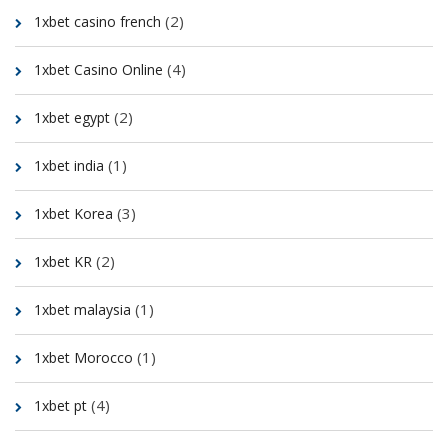
(2)
1xbet casino french
(4)
1xbet Casino Online
(2)
1xbet egypt
(1)
1xbet india
(3)
1xbet Korea
(2)
1xbet KR
(1)
1xbet malaysia
(1)
1xbet Morocco
(4)
1xbet pt