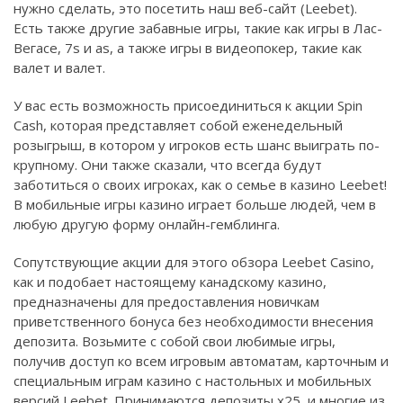
нужно сделать, это посетить наш веб-сайт (Leebet).
Есть также другие забавные игры, такие как игры в Лас-
Вегасе, 7s и as, а также игры в видеопокер, такие как
валет и валет.
У вас есть возможность присоединиться к акции Spin
Cash, которая представляет собой еженедельный
розыгрыш, в котором у игроков есть шанс выиграть по-
крупному. Они также сказали, что всегда будут
заботиться о своих игроках, как о семье в казино Leebet!
В мобильные игры казино играет больше людей, чем в
любую другую форму онлайн-гемблинга.
Сопутствующие акции для этого обзора Leebet Casino,
как и подобает настоящему канадскому казино,
предназначены для предоставления новичкам
приветственного бонуса без необходимости внесения
депозита. Возьмите с собой свои любимые игры,
получив доступ ко всем игровым автоматам, карточным и
специальным играм казино с настольных и мобильных
версий Leebet. Принимаются депозиты x25, и многие из