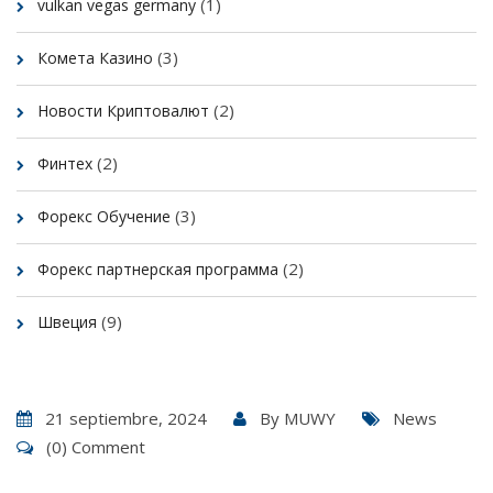
(1)
vulkan vegas germany
(3)
Комета Казино
(2)
Новости Криптовалют
(2)
Финтех
(3)
Форекс Обучение
(2)
Форекс партнерская программа
(9)
Швеция
21 septiembre, 2024
By
MUWY
News
(0) Comment