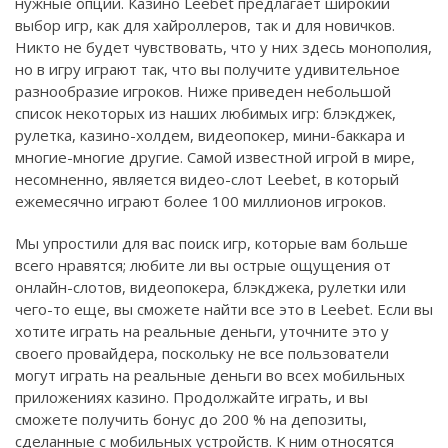
нужные опции. Казино Leebet предлагает широкий
выбор игр, как для хайроллеров, так и для новичков.
Никто не будет чувствовать, что у них здесь монополия,
но в игру играют так, что вы получите удивительное
разнообразие игроков. Ниже приведен небольшой
список некоторых из наших любимых игр: блэкджек,
рулетка, казино-холдем, видеопокер, мини-баккара и
многие-многие другие. Самой известной игрой в мире,
несомненно, является видео-слот Leebet, в который
ежемесячно играют более 100 миллионов игроков.
Мы упростили для вас поиск игр, которые вам больше
всего нравятся; любите ли вы острые ощущения от
онлайн-слотов, видеопокера, блэкджека, рулетки или
чего-то еще, вы сможете найти все это в Leebet. Если вы
хотите играть на реальные деньги, уточните это у
своего провайдера, поскольку не все пользователи
могут играть на реальные деньги во всех мобильных
приложениях казино. Продолжайте играть, и вы
сможете получить бонус до 200 % на депозиты,
сделанные с мобильных устройств. К ним относятся