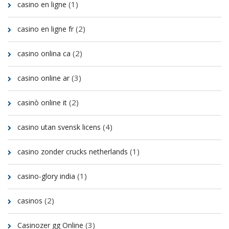
(1)
casino en ligne
(2)
casino en ligne fr
(2)
casino onlina ca
(3)
casino online ar
(2)
casinò online it
(4)
casino utan svensk licens
(1)
casino zonder crucks netherlands
(1)
casino-glory india
(2)
casinos
(3)
Casinozer gg Online