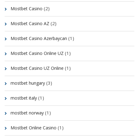
(2)
Mostbet Casino
(2)
Mostbet Casino AZ
(1)
Mostbet Casino Azerbaycan
(1)
Mostbet Casino Online UZ
(1)
Mostbet Casino UZ Online
(3)
mostbet hungary
(1)
mostbet italy
(1)
mostbet norway
(1)
Mostbet Online Casino