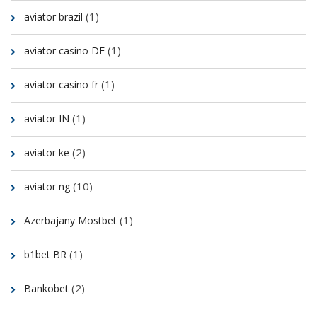
(1)
aviator brazil
(1)
aviator casino DE
(1)
aviator casino fr
(1)
aviator IN
(2)
aviator ke
(10)
aviator ng
(1)
Azerbajany Mostbet
(1)
b1bet BR
(2)
Bankobet