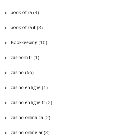
(3)
book of ra
(3)
book of ra it
(10)
Bookkeeping
(1)
casibom tr
(66)
casino
(1)
casino en ligne
(2)
casino en ligne fr
(2)
casino onlina ca
(3)
casino online ar