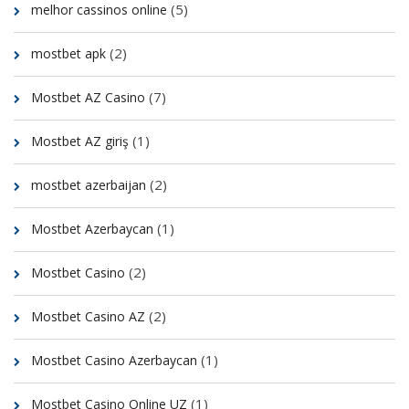
(5)
melhor cassinos online
(2)
mostbet apk
(7)
Mostbet AZ Casino
(1)
Mostbet AZ giriş
(2)
mostbet azerbaijan
(1)
Mostbet Azerbaycan
(2)
Mostbet Casino
(2)
Mostbet Casino AZ
(1)
Mostbet Casino Azerbaycan
(1)
Mostbet Casino Online UZ