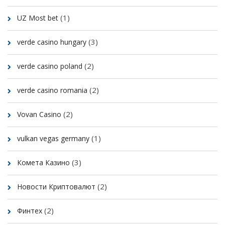
(1)
UZ Most bet
(3)
verde casino hungary
(2)
verde casino poland
(2)
verde casino romania
(2)
Vovan Casino
(1)
vulkan vegas germany
(3)
Комета Казино
(2)
Новости Криптовалют
(2)
Финтех