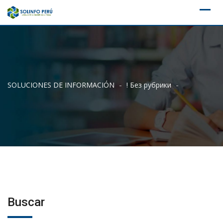
Skip
to
content
-
-
SOLUCIONES DE INFORMACIÓN
! Без рубрики
Buscar