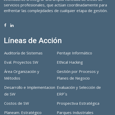
servicios profesionales, que actúan coordinadamente para
enfrentar las complejidades de cualquier etapa de gestión.
Líneas de Acción
Auditoría de Sistemas
Peritaje Informático
Eval. Proyectos SW
Ethical Hacking
Área Organización y
Gestión por Procesos y
Métodos
Planes de Negocio
Desarrollo e Implementacion
Evaluación y Selección de
de SW
ERP´s
Costos de SW
Prospectiva Estratégica
Planeam. Estratégico
Parques Industriales