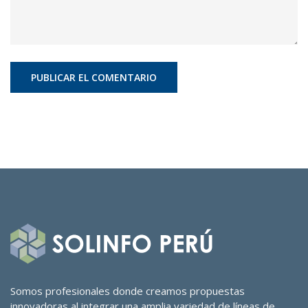
Somos profesionales donde creamos propuestas
innovadoras al integrar una amplia variedad de líneas de