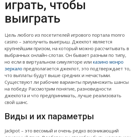
играть, чтобы
выиграть
Цель любого из посетителей игрового портала monro
casino – заполучить выигрыш. Джекпот является
крупнейшим призом, на который можно рассчитывать в
выбранных онлайн-слотах. Он бывает разным по типу,
но если в виртуальном симуляторе или
казино монро
зеркало
предполагается джекпот, это подтверждает то,
что выплаты будут выше средних и нечастыми.
Существуют ли рабочие варианты приумножить шансы
на победу Рассмотрим понятие, разновидности
джекпота и что предпринимать, лучше реализовать
свой шанс.
Виды и их параметры
Jackpot – это весомый и очень редко возникающий