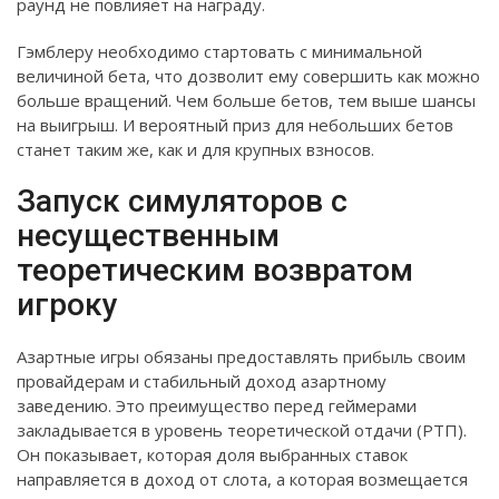
раунд не повлияет на награду.
Гэмблеру необходимо стартовать с минимальной
величиной бета, что дозволит ему совершить как можно
больше вращений. Чем больше бетов, тем выше шансы
на выигрыш. И вероятный приз для небольших бетов
станет таким же, как и для крупных взносов.
Запуск симуляторов с
несущественным
теоретическим возвратом
игроку
Азартные игры обязаны предоставлять прибыль своим
провайдерам и стабильный доход азартному
заведению. Это преимущество перед геймерами
закладывается в уровень теоретической отдачи (РТП).
Он показывает, которая доля выбранных ставок
направляется в доход от слота, а которая возмещается