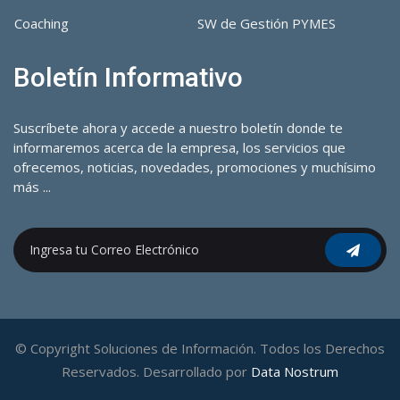
Coaching
SW de Gestión PYMES
Boletín Informativo
Suscríbete ahora y accede a nuestro boletín donde te
informaremos acerca de la empresa, los servicios que
ofrecemos, noticias, novedades, promociones y muchísimo
más ...
© Copyright Soluciones de Información. Todos los Derechos
Reservados. Desarrollado por
Data Nostrum