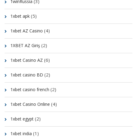
(3)
1winRussia
(5)
1xbet apk
(4)
1xbet AZ Casino
(2)
1XBET AZ Giriş
(6)
1xbet Casino AZ
(2)
1xbet casino BD
(2)
1xbet casino french
(4)
1xbet Casino Online
(2)
1xbet egypt
(1)
1xbet india