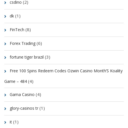
(2)
csdino
(1)
dk
(8)
FinTech
(6)
Forex Trading
(3)
fortune tiger brazil
Free 100 Spins Redeem Codes Ozwin Casino Month’S Koality
(4)
Game – 484
(4)
Gama Casino
(1)
glory-casinos tr
(1)
it