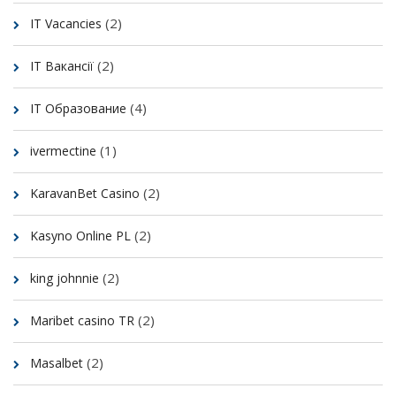
(2)
IT Vacancies
(2)
IT Вакансії
(4)
IT Образование
(1)
ivermectine
(2)
KaravanBet Casino
(2)
Kasyno Online PL
(2)
king johnnie
(2)
Maribet casino TR
(2)
Masalbet