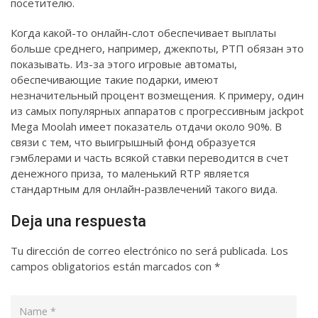
посетителю.
Когда какой-то онлайн-слот обеспечивает выплаты
больше среднего, например, джекпоты, РТП обязан это
показывать. Из-за этого игровые автоматы,
обеспечивающие такие подарки, имеют
незначительный процент возмещения. К примеру, один
из самых популярных аппаратов с прогрессивным jackpot
Mega Moolah имеет показатель отдачи около 90%. В
связи с тем, что выигрышный фонд образуется
гэмблерами и часть всякой ставки переводится в счет
денежного приза, то маленький RTP является
стандартным для онлайн-развлечений такого вида.
Deja una respuesta
Tu dirección de correo electrónico no será publicada.
Los
campos obligatorios están marcados con
*