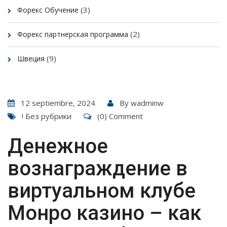
(3)
Форекс Обучение
(2)
Форекс партнерская программа
(9)
Швеция
12 septiembre, 2024
By
wadminw
! Без рубрики
(0) Comment
Денежное
вознаграждение в
виртуальном клубе
Монро казино – как