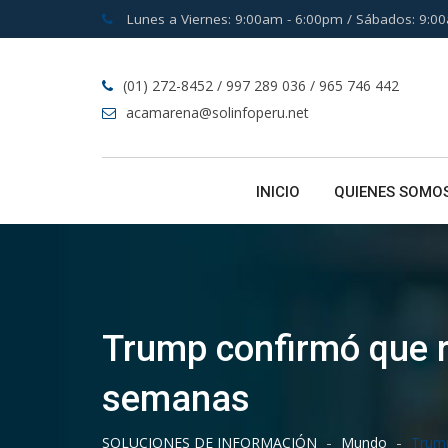
Skip
Lunes a Viernes: 9:00am - 6:00pm / Sábados: 9:0
to
content
(01) 272-8452 / 997 289 036 / 965 746 442
acamarena@solinfoperu.net
INICIO
QUIENES SOMO
Trump confirmó que r
semanas
-
-
SOLUCIONES DE INFORMACIÓN
Mundo
Trump