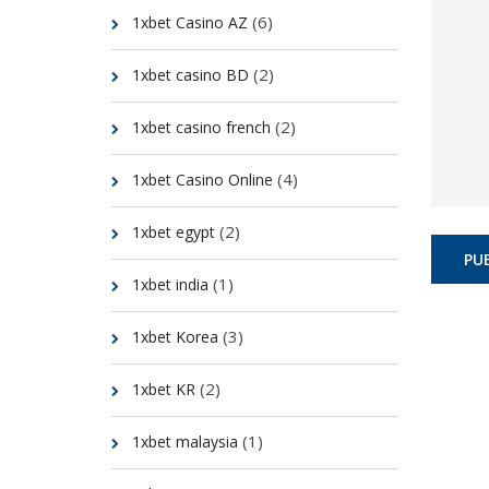
(6)
1xbet Casino AZ
(2)
1xbet casino BD
(2)
1xbet casino french
(4)
1xbet Casino Online
(2)
1xbet egypt
(1)
1xbet india
(3)
1xbet Korea
(2)
1xbet KR
(1)
1xbet malaysia