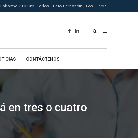
 Labarthe 210 Urb. Carlos Cueto Fernandini, Los Olivos
x
TICIAS
CONTÁCTENOS
 en tres o cuatro
nas