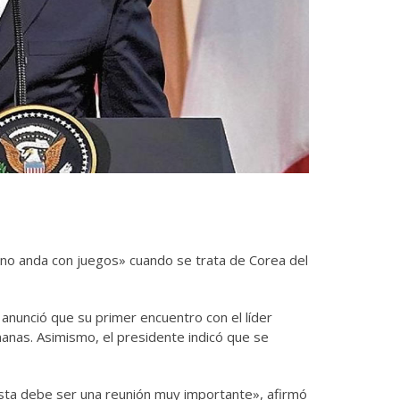
no anda con juegos» cuando se trata de Corea del
anunció que su primer encuentro con el líder
anas. Asimismo, el presidente indicó que se
sta debe ser una reunión muy importante», afirmó