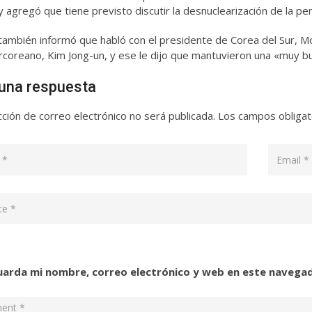
 agregó que tiene previsto discutir la desnuclearización de la pe
ambién informó que habló con el presidente de Corea del Sur, Mo
orcoreano, Kim Jong-un, y ese le dijo que mantuvieron una «muy b
una respuesta
cción de correo electrónico no será publicada.
Los campos obligat
arda mi nombre, correo electrónico y web en este navegad